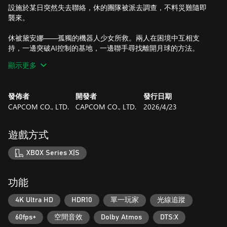
設施於某日突然失去聯絡，休的團隊被派去調查，不料災難隨即
襲來。
休被黛安娜——孤獨的機器人少女所救。兩人在困境中互相支
持，一邊突破AI控制的基地，一邊聯手尋找離開月球的方法。
顯示更多
月球上盡是不完整的人類文明複製品，裡面卻只剩下消失居民的
零星痕跡。休和黛安娜的旅程的最後，到底有什麼真相等待他
們？
發佈者
開發者
發行日期
CAPCOM CO., LTD.
CAPCOM CO., LTD.
2026/4/23
■同時控制兩個角色
操控休移動、射擊和跳躍，同時操控黛安娜駭入。在融合兩種玩
遊戲方式
法的嶄新系統中，將腦力發揮到極限。
XBOX Series X|S
※本遊戲的光線追蹤功能並不適用於Xbox Series S版本。
功能
©CAPCOM
PRAGMATA is a trademark and/or registered trademark of
4K Ultra HD
HDR10
單一玩家
光線追蹤
CAPCOM CO., LTD. and/or its subsidiaries in the U.S. and/or
60fps+
空間音效
Dolby Atmos
DTS:X
other countries.