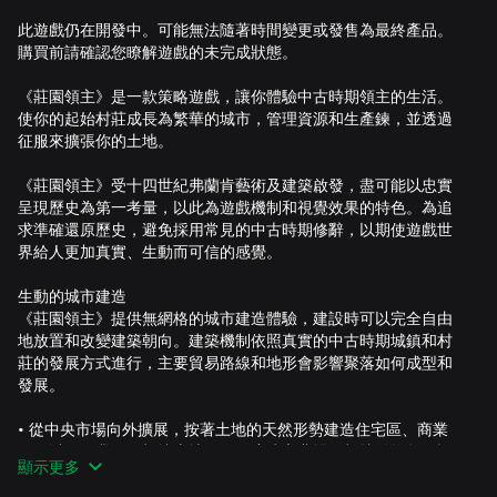
此遊戲仍在開發中。可能無法隨著時間變更或發售為最終產品。
購買前請確認您瞭解遊戲的未完成狀態。
《莊園領主》是一款策略遊戲，讓你體驗中古時期領主的生活。
使你的起始村莊成長為繁華的城市，管理資源和生產鍊，並透過
征服來擴張你的土地。
《莊園領主》受十四世紀弗蘭肯藝術及建築啟發，盡可能以忠實
呈現歷史為第一考量，以此為遊戲機制和視覺效果的特色。為追
求準確還原歷史，避免採用常見的中古時期修辭，以期使遊戲世
界給人更加真實、生動而可信的感覺。
生動的城市建造
《莊園領主》提供無網格的城市建造體驗，建設時可以完全自由
地放置和改變建築朝向。建築機制依照真實的中古時期城鎮和村
莊的發展方式進行，主要貿易路線和地形會影響聚落如何成型和
發展。
• 從中央市場向外擴展，按著土地的天然形勢建造住宅區、商業
區，以及工業區。根據土地肥沃程度建立農場，根據動物數量設
顯示更多
置獵場，並且確保能夠進入資源礦藏和森林，以提供成長所需的
原料。