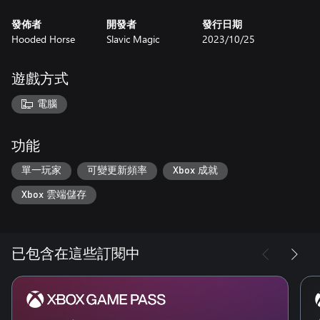
• 指定居住的區域，看著你的居民根據歷史上的城鎮區劃分系統
發佈者
開發者
發行日期
來建造自己的家。每個區域都根據你的道路和規劃的空間分割成
Hooded Horse
Slavic Magic
2023/10/25
次級區域，住家也會隨之擴大或縮減規模。
• 在較大的住家後方進行擴建，以生產無法以其他方式取得的資
源。屋主不只會繳稅，他們還會種菜，以及飼養雞和羊，以你經
遊戲方式
營農場、牧場和工業無法供應的產品滿足自己和其他居民的基本
需求。
電腦
• 引導你的聚落完成每個季節的獨特要求和機會，享受春雨帶來
的豐盛賜予，為寒冬嚴雪做準備。
功能
資源管理
從靴子到大麥和毛皮，再到蜂蜜，《莊園領主》有龐大而多樣
單一玩家
可變更新頻率
Xbox 成就
化，並且符合該時代的貨物。原料必須經過運送，透過生產鍊處
Xbox 雲端儲存
理成為加工成品，而且你必須在人民的需要和生產奢侈品的欲望
之間取得平衡，以確保快樂程度、生產貿易貨物以供外銷，或是
鑄造武器和盔甲來為你的征戰提供助力。
已包含在這些訂閱中
• 資源散佈在地圖各處，以鼓勵你擴張並建立多處專業化的聚
落。從採礦殖民地挖掘珍貴礦石，而專門從事農業、畜牧或狩獵
的村莊則為不斷成長的人口提供必要的穀物和肉類。辛苦賺來的
影響力，你會先用於幫鐵匠購買鐵材，還是優先用於肥沃的土
壤，增產糧食呢？