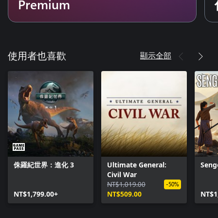
Premium
• 毫無節制的擴張會對環境造成直接的影響。鹿群會遷移遠離不
斷侵占土地的文明，缺少作物輪種會使土地變得貧瘠，砍伐過多
樹木會導致森林消失。
• 建立交易路線，並向旅行商人販售多餘貨物，進而增加人口。
製造並出口各種貨物，就能累積財富，並改良居民房屋、進口你
無法自行生產的貨物，並憑藉稅金跟上述財富賺飽金庫。
顯示全部
使用者也喜歡
中古世紀戰爭
你的城鎮只不過是廣闊領土中的一小片土地，而你和敵對領主之
間的競爭野心將不可避免地導致衝突發生。你將帶領你的人民參
與戰鬥，但他們並不是可以輕易補充的砲灰部隊，而是你親愛的
忠誠子民，死亡的每一個人都是需要你再三思量的代價。
• 鄰近的領主們會建立各自的城鎮並擴張領地，與你競爭，迫使
你不得不隨時採取行動應對。建造城堡以保衛你的領土免受侵
害，同時尋找機會率領軍隊對敵方發動攻勢。
• 你可以訓練一批菁英戰士，和以城鎮民兵組成的軍隊並肩作
侏羅紀世界：進化 3
Ultimate General:
Seng
戰。有時候這些士兵必須掃蕩盜匪，而有些時候，你將率領你的
Civil War
手下踏上戰場，以征服或守衛領土。在必要時，你也可能需要以
NT$1,019.00
-50%
昂貴的傭兵充實兵員。你是否會一遇到麻煩就培養民兵，使農民
NT$1,799.00+
NT$509.00
NT$1
掄起武器、集結兵力，導致經濟發展停滯？還是會花費個人財富
聘用傭兵呢？