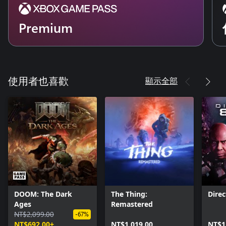
Premium
顯示全部
使用者也喜歡
DOOM: The Dark
The Thing:
Direc
Ages
Remastered
NT$2,099.00
-67%
NT$692.00+
NT$1,019.00
NT$1