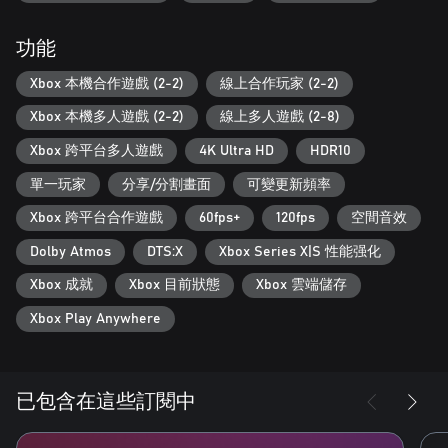
來都比以往更棒，具備閃電般的載入速度、4K 素材以及重製的材
質、光影和反射效果、支援 HDR 與 Dolby Vision、Dolby
Atmos，以及在多人遊戲中高達 120 FPS 的影格率。*
功能
針對 PC 與掌機最佳化：除了令人驚嘆的重製視覺效果外，Gears
Xbox 本機合作遊戲 (2-2)
線上合作玩家 (2-2)
of War: Reloaded 還提供了一系列 PC 優先的功能，例如超寬螢幕
Xbox 本機多人遊戲 (2-2)
線上多人遊戲 (2-8)
支援、基準測試模式、可變更新率、滑鼠與鍵盤支援、FSR 3.1 與
DLSS 3.5 超解析度技術支援，以及控制器按鍵重新對應功能。
Xbox 跨平台多人遊戲
4K Ultra HD
HDR10
*4K、HDR 與 144FPS：需搭配相容顯示器使用。合作模式：PC
單一玩家
分享/分割畫面
可變更新頻率
和掌上遊戲機不支援戰役分割畫面。
Xbox 跨平台合作遊戲
60fps+
120fps
空間音效
Dolby Atmos
DTS:X
Xbox Series X|S 性能强化
Xbox 成就
Xbox 目前狀態
Xbox 雲端儲存
Xbox Play Anywhere
已包含在這些訂閱中