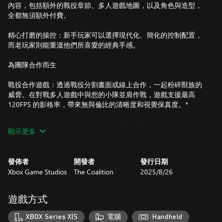
內容，包括額外的戰役章節、多人遊戲地圖，以及角色與造型，
全都無須額外付費。
精心打磨的操控：新手玩家可以選擇現代化、簡化的控制配置，
而老玩家則能重溫他們所喜愛的經典手感。
為團隊合作而生
戰役合作遊戲：透過戰役分割畫面或線上合作，一起粉碎獸族的
威脅。在對戰多人遊戲中與您的小隊並肩作戰，遊戲支援最高
120FPS 的影格率，帶來無與倫比的清晰度和視覺保真度。*
跨平台遊玩：Gears of War: Reloaded 支援所有平台的跨平台遊
顯示更多
戲，讓您和朋友無論在哪個平台遊玩，都能組隊同樂。*
跨平台進度：您可以在不同平台間切換遊玩，您的戰役存檔以及
發佈者
開發者
發行日期
多人遊戲進度將會跟著您轉移。需要登入您的 Microsoft 帳號才
Xbox Game Studios
The Coalition
2025/8/26
能使用跨平台進度功能。*
針對 XBOX & PC 最佳化：
遊戲方式
為 Xbox Series X│S 原生最佳化：這款經典原作現在看起來和玩起
XBOX Series X|S
電腦
Handheld