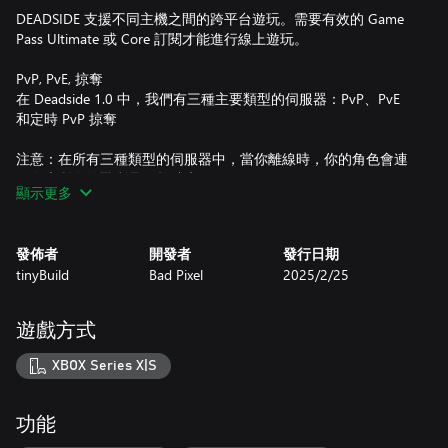
DEADSIDE 支援不同主機之間的跨平台遊玩。需要有效的 Game
Pass Ultimate 或 Core 訂閱才能進行線上遊玩。
PvP, PvE, 掠奪
在 Deadside 1.0 中，我們有三種主要類型的伺服器：PvP、PvE
和定時 PvP 掠奪
注意：在所有三種類型的伺服器中，當你離線時，你的角色會連
同身上所有的戰利品一起消失
顯示更多
PvP 伺服器提供激烈的硬派高難度體驗，玩家可以參與戰鬥，並
且可以無限制地掠奪其他玩家的基地。
發佈者
開發者
發行日期
tinyBuild
Bad Pixel
2025/2/25
PvE 伺服器是一種更加輕鬆的體驗，你可以與其他玩家互動，但
不能互相戰鬥或掠奪/偷竊對方的基地。我們建議使用此模式來學
習遊戲機制。
遊戲方式
定時 PvP 掠奪伺服器在特定時間允許進行掠奪
XBOX Series X|S
基地建設與舒適系統
功能
打造一所與世隔絕的小屋或安全無虞的堡壘吧。遊戲中提供直覺