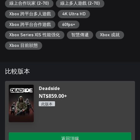
式的工具，讓玩家在建設時更加輕鬆，還加入了豐富的舒適道
線上合作玩家 (2-70)
線上多人遊戲 (2-70)
具，對遊戲加成相當有幫助。玩家還可透過被動式防禦機制守護
Xbox 跨平台多人遊戲
4K Ultra HD
自己的基地，例如砲塔和陷阱。好好保存你的交通工具，並保護
辛苦獲得的戰利品，別讓它們落入掠奪者的手中。
Xbox 跨平台合作遊戲
60fps+
DEADSIDE 的世界
Xbox Series X|S 性能强化
智慧傳遞
Xbox 成就
探索這個後蘇聯末日世界中的森林、河流和定居點。你可以在定
Xbox 目前狀態
居點外的任何地方建造。
實力不凡的 NPC 會在地圖各處巡邏，推進程度則完全取決於技
能，沒有等級或條條框框的限制。等級就是技能以及你獲得的裝
備。
比較版本
交通工具與快速移動
Deadside
在開放世界生存遊戲中，相信沒有玩家喜歡一直透過跑步的方式
NT$859.00+
來移動。Deadside 提供了船、摩拖車、車輛，與快速移動系統，
讓玩家得以快速在地圖間移動。你可以使用密碼鎖來保護交通工
此版本
具，並利用交通工具來存放物品。
任務
Deadside 採用直覺式的任務系統，在地圖上清楚標明了 PvE 事件
返回頂端