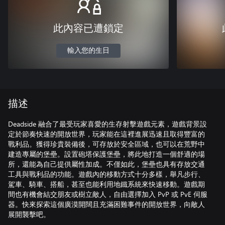
此內容已遭鎖定
輸入您的生日
描述
Deadside 融合了最受玩家喜愛的生存射擊遊戲元素，遊戲背景設
定於節奏快速的開放世界，玩家能在這裡進展迅速且取得豐富的
戰利品。獲得珍貴裝備後，可存放於安全區域，也可以在荒野中
建造專屬的堡壘。設置砲塔保護堡壘，將此地打造一個舒適的場
所，還能為自己提供屬性加成。不僅如此，堡壘也具有存放交通
工具與戰利品的功能。遊戲內的移動方式十分多樣，舉凡步行、
駕車、騎車、搭船，甚至也能利用地鐵系統來快速移動。遊戲期
間也有機會結交朋友或樹立敵人，自由選擇加入 PvP 或 PvE 伺服
器。快來探索這個廣漠開闊且充滿困難事件的開放世界，向敵人
展開襲擊吧。