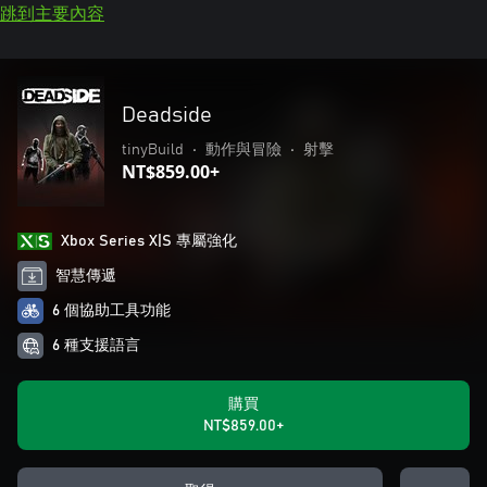
跳到主要內容
Deadside
tinyBuild
•
動作與冒險
•
射擊
NT$859.00+
Xbox Series X|S 專屬強化
智慧傳遞
6 個協助工具功能
6 種支援語言
購買
NT$859.00+