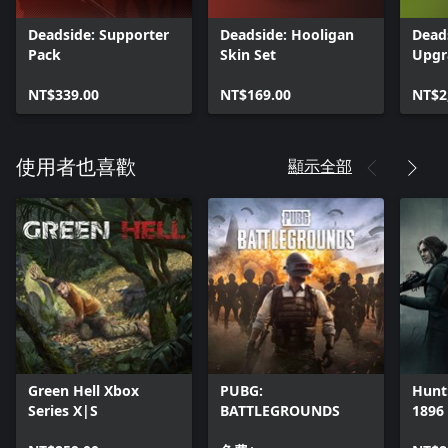
Deadside: Supporter
Deadside: Hooligan
Dead
Pack
Skin Set
Upgr
NT$339.00
NT$169.00
NT$2
顯示全部
使用者也喜歡
Green Hell Xbox
PUBG:
Hunt
Series X|S
BATTLEGROUNDS
1896