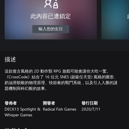
此內容已遭鎖定
輸入您的生日
描述
這款復古風格的 2D 動作類 RPG 遊戲可能會讓你大吃一驚。
《CrossCode》結合了 16 位元 SNES (超級任天堂) 風格的圖形、
奶油滑順般的物理原理、快節奏的戰鬥系統，以及引人入勝的謎
題機制與科幻般的故事。
發佈者
開發者
發行日期
DECK13 Spotlight &
Radical Fish Games
2020/7/11
Whisper Games