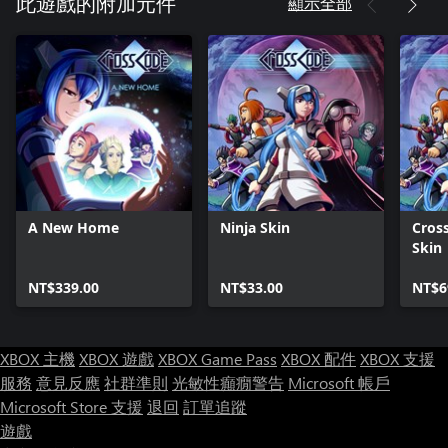
顯示全部
此遊戲的附加元件
A New Home
Ninja Skin
Cros
Skin
NT$339.00
NT$33.00
NT$6
XBOX 主機
XBOX 遊戲
XBOX Game Pass
XBOX 配件
XBOX 支援
服務
意見反應
社群準則
光敏性癲癇警告
Microsoft 帳戶
Microsoft Store 支援
退回
訂單追蹤
遊戲