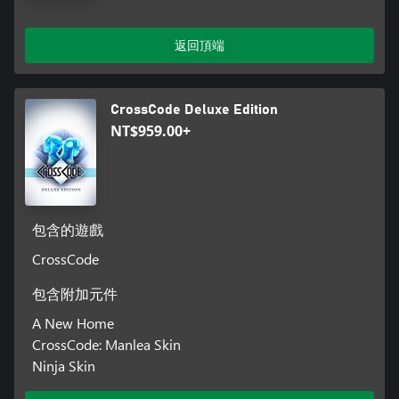
返回頂端
CrossCode Deluxe Edition
NT$959.00+
包含的遊戲
CrossCode
包含附加元件
A New Home
CrossCode: Manlea Skin
Ninja Skin