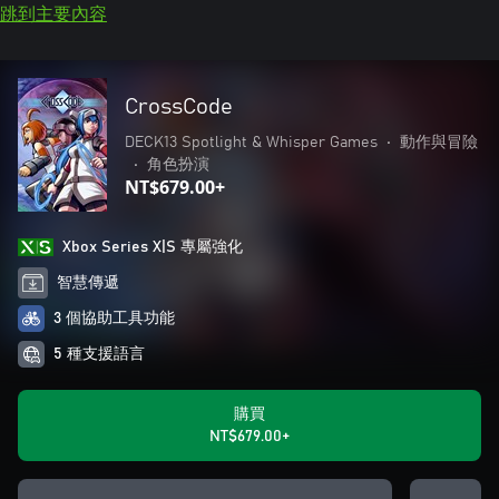
跳到主要內容
CrossCode
DECK13 Spotlight & Whisper Games
•
動作與冒險
•
角色扮演
NT$679.00+
Xbox Series X|S 專屬強化
智慧傳遞
3 個協助工具功能
5 種支援語言
購買
NT$679.00+