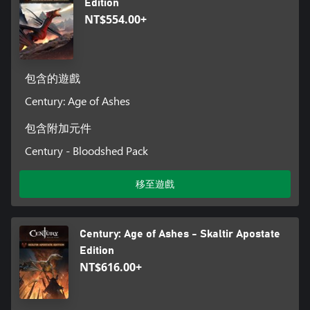
Edition
NT$554.00+
包含的遊戲
Century: Age of Ashes
包含附加元件
Century - Bloodshed Pack
移至遊戲
Century: Age of Ashes - Skaltir Apostate
Edition
NT$616.00+