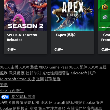
SPLITGATE: Arena
《Apex 英雄》
《War
Reloaded
Fron
心
免費+
免費+
免費+
XBOX 主機
XBOX 遊戲
XBOX Game Pass
XBOX 配件
XBOX 支援
服務
意見反應
社群準則
光敏性癲癇警告
Microsoft 帳戶
Microsoft Store 支援
退回
訂單追蹤
遊戲
中文（台灣）
您的隱私選擇
消費者健康情況隱私權
連絡 Microsoft
隱私權與 Cookie
管理
Cookie
使用規定
商標
第三方注意事項
有關我們的廣告訊息