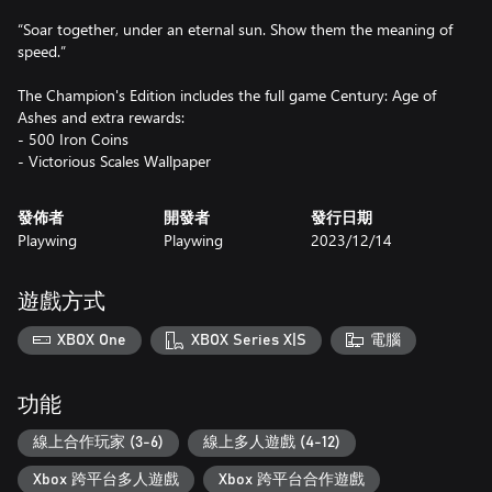
“Soar together, under an eternal sun. Show them the meaning of
speed.”
The Champion's Edition includes the full game Century: Age of
Ashes and extra rewards:
- 500 Iron Coins
- Victorious Scales Wallpaper
發佈者
開發者
發行日期
Playwing
Playwing
2023/12/14
遊戲方式
XBOX One
XBOX Series X|S
電腦
功能
線上合作玩家 (3-6)
線上多人遊戲 (4-12)
Xbox 跨平台多人遊戲
Xbox 跨平台合作遊戲