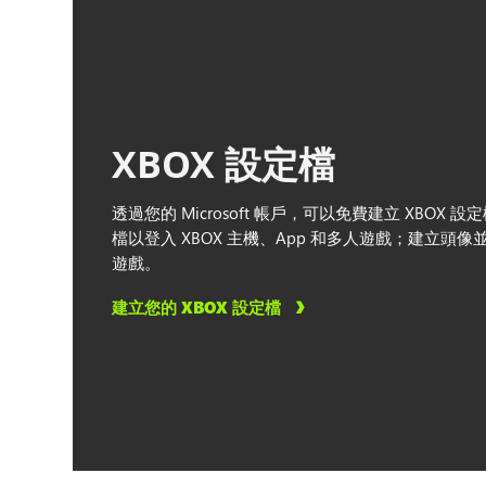
印度
厄瓜多
台灣
XBOX 設定檔
哥倫比亞
透過您的 Microsoft 帳戶，可以免費建立 XBOX 
哥斯大黎加
檔以登入 XBOX 主機、App 和多人遊戲；建立頭
遊戲。
喬治亞州
建立您的 XBOX 設定檔
土耳其
埃及
塞普勒斯