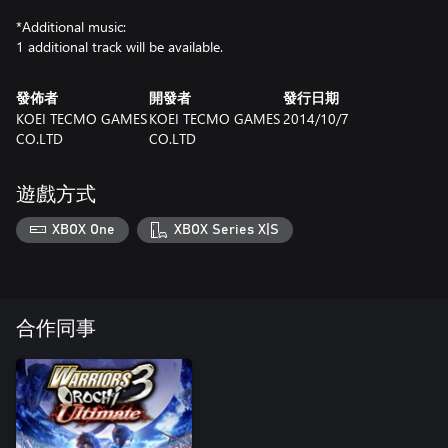
*Additional music:
1 additional track will be available.
發佈者
開發者
發行日期
KOEI TECMO GAMES
KOEI TECMO GAMES
2014/10/7
CO.LTD
CO.LTD
遊戲方式
XBOX One
XBOX Series X|S
合作同事