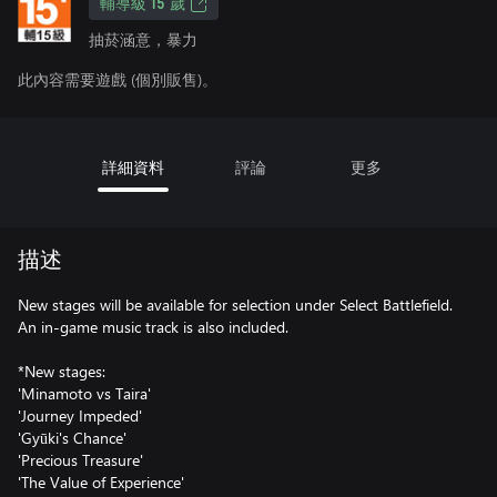
輔導級 15 歲
抽菸涵意，暴力
此內容需要遊戲 (個別販售)。
詳細資料
評論
更多
描述
New stages will be available for selection under Select Battlefield.
An in-game music track is also included.
*New stages:
'Minamoto vs Taira'
'Journey Impeded'
'Gyūki's Chance'
'Precious Treasure'
'The Value of Experience'