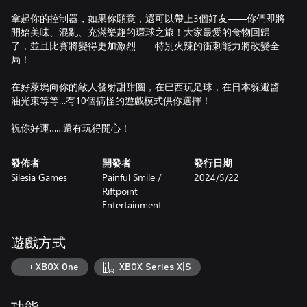
拿起你的控制器，如果你願意，還可以帶上3個好友——你們即將
開始美味、混亂、充滿樂趣的環球之旅！大家最愛的食物回歸
了，並且比賽將變得更加激烈——特別火辣的衝刺能力將改變全
局！
在好萊塢向你的敵人發射甜甜圈，在巴西玩足球，在日本躲避醬
油光束等等…有10個搞怪的遊戲模式供你選擇！
祝你好運……還有玩得開心！
發佈者
開發者
發行日期
Silesia Games
Painful Smile /
2024/5/22
Riftpoint
Entertainment
遊戲方式
XBOX One
XBOX Series X|S