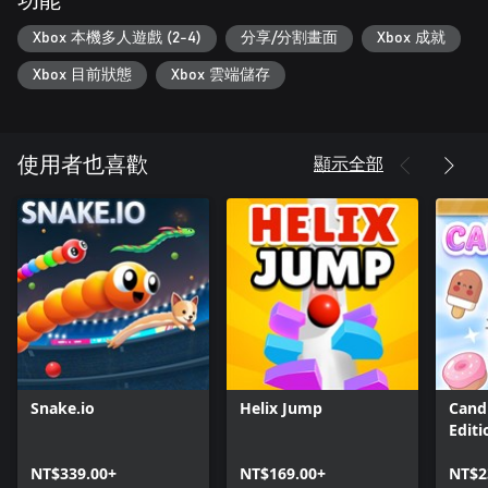
功能
Xbox 本機多人遊戲 (2-4)
分享/分割畫面
Xbox 成就
Xbox 目前狀態
Xbox 雲端儲存
顯示全部
使用者也喜歡
Snake.io
Helix Jump
Candi
Editi
NT$339.00+
NT$169.00+
NT$2