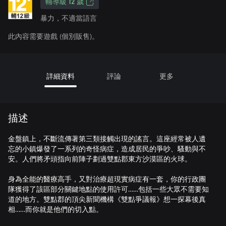
輔導級 12 歲
暴力，不適當語言
此內容需要遊戲 (個別販售)。
詳細資料
評論
更多
描述
金盤鎮上，不斷流傳著第三類接觸出現的謠言。這座經常被人遺
忘的小鎮爆發了一系列的奇怪病症，造成居民的爭吵、騷動與不
安。人們將矛頭指向前陣子劃過雙點郡東方沙漠區的火球。
身為全能的醫療高手，又對治療超現實病症有一套，你的行政團
隊獲得了該區部分關鍵地點的使用許可……包括一些大眾不需要知
道的地方。雙點郡的頂尖新聞機構《雙點爭議報》想一探幕後真
相……而你就是他們的切入點。