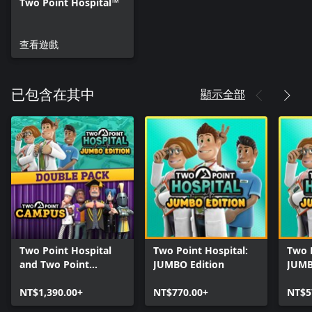
Two Point Hospital™
查看遊戲
顯示全部
已包含在其中
Two Point Hospital
Two Point Hospital:
Two P
and Two Point
JUMBO Edition
JUMB
Campus Double Pack
Upgr
NT$1,390.00+
NT$770.00+
NT$5