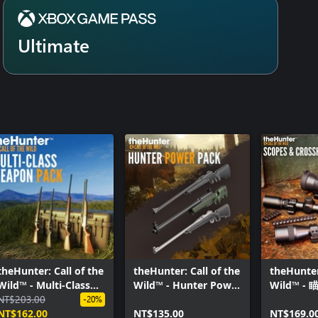
Ultimate
theHunter: Call of the
theHunter: Call of the
theHunter
Wild™ - Multi-Class
Wild™ - Hunter Power
Wild™ 
Weapon Pack
NT$203.00
Pack
組合包
-20%
NT$162.00
NT$135.00
NT$169.0