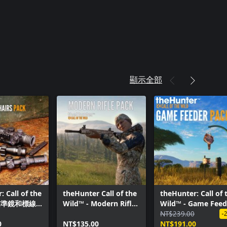
Mountains
theHunter: Call of th
Arroyo
theHunter: Call of th
theHunter: Call of th
theHunter: Call o
組合包
顯示全部
theHunter: Call of t
Nepal Hunting Reser
theHunter: Call of t
Pack
theHunter™: Call of t
theHunter™: Call of 
Pack
theHunter™: Call of t
Game Reserve
: Call of the
theHunter Call of the
theHunter: Call of 
theHunter™: Call of 
- 瞄準鏡和標線
Wild™ - Modern Rifle
Wild™ - Game Feed
theHunter™: Call of t
Pack
Pack 2
NT$239.00
-
Hunting Pack
0
NT$135.00
NT$191.00