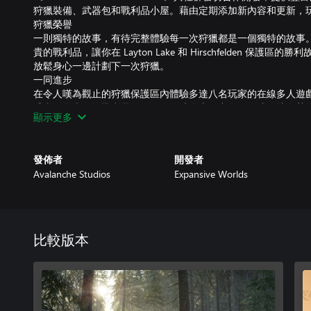
狩獵裝備、武器包和戰利品小屋。藉由定期添加新內容和更新，
狩獵榮譽
一則獨特的故事，有待完整體驗每一次狩獵都是一個獨特的故事
貴的戰利品，讓你在 Layton Lake 和 Hirschfelden 保
放鬆身心一邊計劃下一次狩獵。
一同進步
在令人嘆為觀止的狩獵保護區內體驗多達八名玩家的在線多人遊
爭拿下最豐厚的戰利品。只要你的狩獵隊伍中有一位成員擁有某付費
顯示更多
保護區。
發佈者
開發者
Avalanche Studios
Expansive Worlds
比較版本