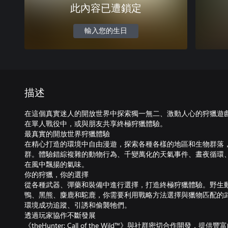
此內容已遭鎖定
輸入您的生日
描述
在這個真實迷人的開放世界中探索獨一無二、激動人心的狩獵遊
在單人戰役中，或與朋友共享終極狩獵體驗。
最真實的開放世界狩獵體驗
在精心打造的環境中自由漫遊，探索各種各樣的地區和生物群落
群。體驗錯綜複雜的動物行為、千變萬化的天氣事件、晝夜循環
在風中飄揚的氣味。
你的狩獵，你的選擇
從各種武器、彈藥和裝備中進行選擇，打造終極狩獵體驗。野生
鴨、黑熊、麋鹿和駝鹿，你需要利用戰略方法選擇與獵物匹配的
環境成功追蹤、引誘和偷襲牠們。
透過玩家協作不斷發展
《theHunter: Call of the Wild™》與社群密切合作開