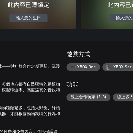
此內容已遭鎖定
此內容已
輸入您的生日
輸入您的
遊戲方式
戲——與社群合作定期更新。沉浸
XBOX One
XBOX Seri
，每個地方都有自己獨特的動植物
功能
、模擬彈道學、高度逼真的音效和
線上合作玩家 (2-8)
線上多人遊
動物種類繁多，包括大野兔、綠頭
武器，才能根據動物獨特的行為和
發，提供豐富的付費和免費內容，包括保護區、