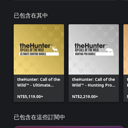
已包含在其中
theHunter: Call of the
theHunter: Call of the
Wild™ - Ultimate
Wild™ - Hunting Pro
Hunting Bundle
Bundle
NT$5,119.00+
NT$2,219.00+
已包含在這些訂閱中