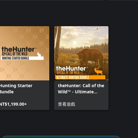
Australia
theHunter 
Pack
theHunter:
theHunter
組合包
theHunter:
Nepal Hun
theHunter:
Pack
theHunter™ 
Hunting Starter
theHunter: Call of the
Peaks
Bundle
Wild™ - Ultimate
theHunter: 
Hunting Bundle
Trophy Lo
NT$1,199.00+
查看遊戲