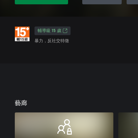
輔導級 15 歲
暴力，反社交特徵
藝廊