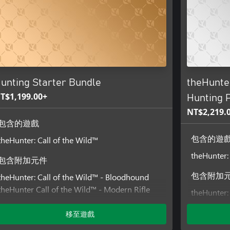
unting Starter Bundle
theHunter
T$1,199.00+
Hunting 
NT$2,219.
包含的遊戲
theHunter: Call of the Wild™
包含的遊
theHunter:
包含附加元件
theHunter: Call of the Wild™ - Bloodhound
包含附加
theHunter Call of the Wild™ - Modern Rifle
theHunter: 
Pack
Weapon P
theHunter™ Call of the Wild - Silver Ridge
移至遊戲
theHunter:
Peaks
theHunter: