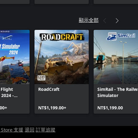
theHunter™: Call of t
Fernando
theHunter™ Call of th
顯示全部
Peaks
theHunter™ Call of t
National Park
theHunter: Call of th
Trophy Lodge
theHunter™: Call of 
Spring Creek Manor
theHunter™: Call of 
Savanna
 Flight
RoadCraft
SimRail - The Rail
theHunter™: Call of 
 2024 -
Simulator
theHunter™: Call of 
Edition
theHunter: Call of t
.00+
NT$1,199.00+
NT$1,199.00
theHunter™ Call of t
Weapon Pack
t Store 支援
退回
訂單追蹤
theHunter™: Call of 
Chase Gear