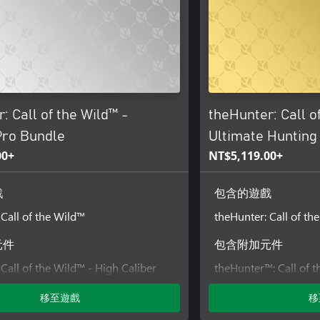
: Call of the Wild™ -
theHunter: Call o
Pro Bundle
Ultimate Hunting
00+
NT$5,119.00+
戲
包含的遊戲
 Call of the Wild™
theHunter: Call of th
元件
包含附加元件
Call of the Wild™ - High Caliber
theHunter™: Call of t
ack
Tripod Pack
移至遊戲
移
 Call of the Wild™ - Bloodhound
theHunter Call of the
 Call of the Wild™ - Emerald Coast
Sidearms Pack