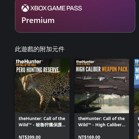
Premium
此遊戲的附加元件
theHunter: Call of the
theHunter: Call of the
Wild™ - 秘魯狩獵保護
Wild™ - High Caliber
區
Weapon Pack
NT$399.00
NT$169.00