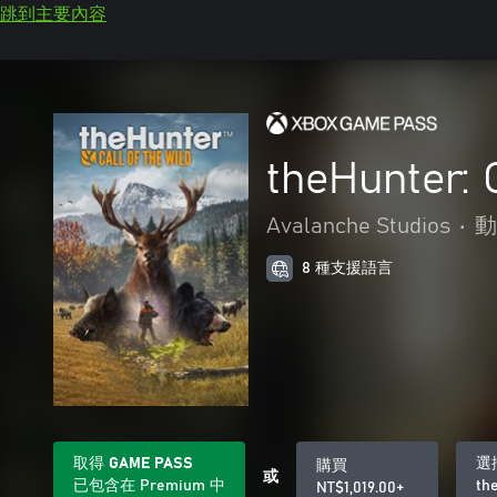
跳到主要內容
theHunter: 
Avalanche Studios
•
動
8 種支援語言
取得 GAME PASS
選
購買
或
已包含在 Premium 中
th
NT$1,019.00+