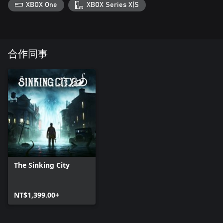
XBOX One
XBOX Series X|S
合作同事
The Sinking City
NT$1,399.00+