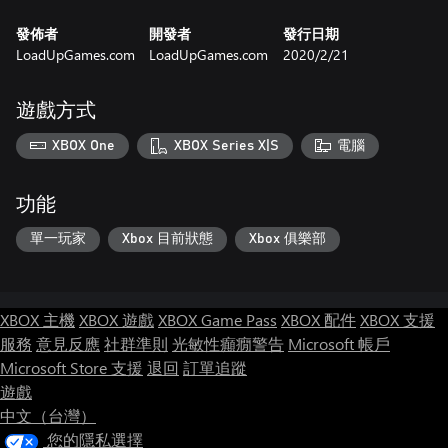
發佈者
開發者
發行日期
LoadUpGames.com
LoadUpGames.com
2020/2/21
遊戲方式
XBOX One
XBOX Series X|S
電腦
功能
單一玩家
Xbox 目前狀態
Xbox 俱樂部
XBOX 主機
XBOX 遊戲
XBOX Game Pass
XBOX 配件
XBOX 支援
服務
意見反應
社群準則
光敏性癲癇警告
Microsoft 帳戶
Microsoft Store 支援
退回
訂單追蹤
遊戲
中文（台灣）
您的隱私選擇