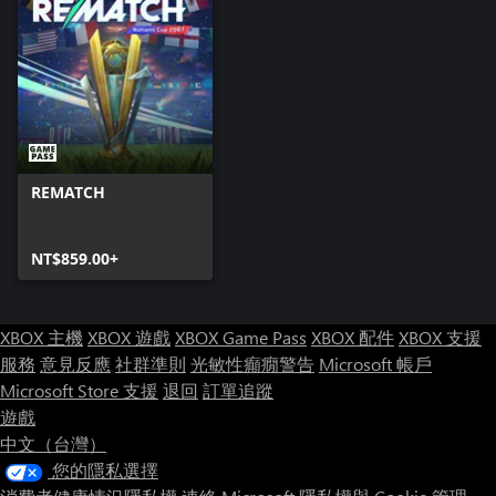
REMATCH
NT$859.00+
XBOX 主機
XBOX 遊戲
XBOX Game Pass
XBOX 配件
XBOX 支援
服務
意見反應
社群準則
光敏性癲癇警告
Microsoft 帳戶
Microsoft Store 支援
退回
訂單追蹤
遊戲
中文（台灣）
您的隱私選擇