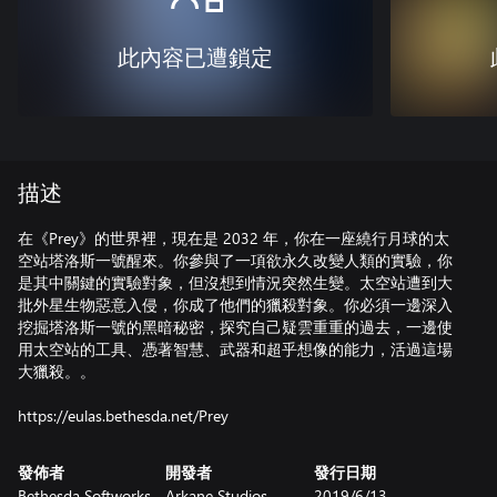
此內容已遭鎖定
描述
在《Prey》的世界裡，現在是 2032 年，你在一座繞行月球的太
空站塔洛斯一號醒來。你參與了一項欲永久改變人類的實驗，你
是其中關鍵的實驗對象，但沒想到情況突然生變。太空站遭到大
批外星生物惡意入侵，你成了他們的獵殺對象。你必須一邊深入
挖掘塔洛斯一號的黑暗秘密，探究自己疑雲重重的過去，一邊使
用太空站的工具、憑著智慧、武器和超乎想像的能力，活過這場
大獵殺。。
https://eulas.bethesda.net/Prey
發佈者
開發者
發行日期
Bethesda Softworks
Arkane Studios
2019/6/13