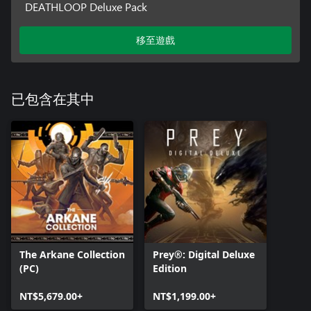
DEATHLOOP Deluxe Pack
移至遊戲
已包含在其中
The Arkane Collection
Prey®: Digital Deluxe
(PC)
Edition
NT$5,679.00+
NT$1,199.00+