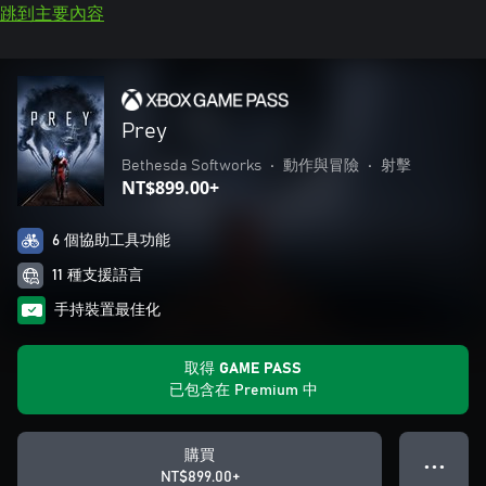
跳到主要內容
Prey
Bethesda Softworks
•
動作與冒險
•
射擊
NT$899.00+
6 個協助工具功能
11 種支援語言
手持裝置最佳化
取得 GAME PASS
已包含在 Premium 中
購買
● ● ●
NT$899.00+