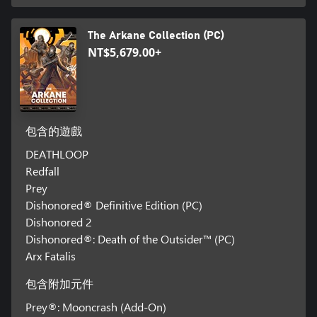
The Arkane Collection (PC)
NT$5,679.00+
包含的遊戲
DEATHLOOP
Redfall
Prey
Dishonored® Definitive Edition (PC)
Dishonored 2
Dishonored®: Death of the Outsider™ (PC)
Arx Fatalis
包含附加元件
Prey®: Mooncrash (Add-On)