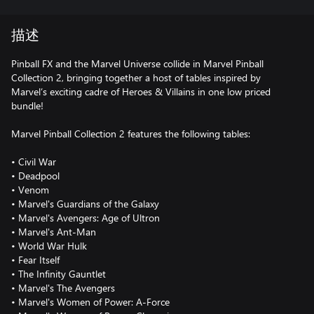
描述
Pinball FX and the Marvel Universe collide in Marvel Pinball
Collection 2, bringing together a host of tables inspired by
Marvel’s exciting cadre of Heroes & Villains in one low priced
bundle!
Marvel Pinball Collection 2 features the following tables:
• Civil War
• Deadpool
• Venom
• Marvel's Guardians of the Galaxy
• Marvel's Avengers: Age of Ultron
• Marvel's Ant-Man
• World War Hulk
• Fear Itself
• The Infinity Gauntlet
• Marvel's The Avengers
• Marvel's Women of Power: A-Force