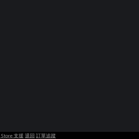
t Store 支援
退回
訂單追蹤