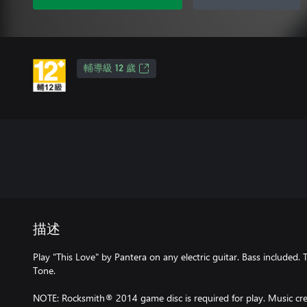
輔導級 12 歲
描述
Play "This Love" by Pantera on any electric guitar. Bass included.
Tone.
NOTE: Rocksmith® 2014 game disc is required for play. Music cred