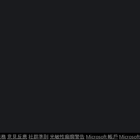
服務
意見反應
社群準則
光敏性癲癇警告
Microsoft 帳戶
Microsof