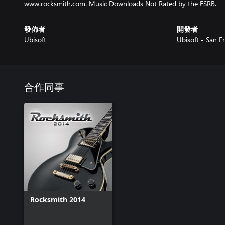
www.rocksmith.com. Music Downloads Not Rated by the ESRB.
發佈者
開發者
Ubisoft
Ubisoft - San F
合作同事
Rocksmith 2014