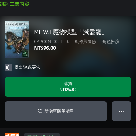
跳到主要內容
MHW:I 魔物模型「滅盡龍」
CAPCOM CO., LTD.
•
動作與冒險
•
角色扮演
NT$96.00
提出遊戲要求
購買
NT$96.00
新增至願望清單
● ● ●