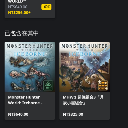
WORLD™
NT$640.00
-60%
NT$256.00+
已包含在其中
Monster Hunter
MHW:I 超值組合3「月
World: Iceborne -
辰小屋組合」
Monster Figure
Bundle 1
NT$640.00
NT$325.00