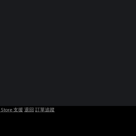
t Store 支援
退回
訂單追蹤