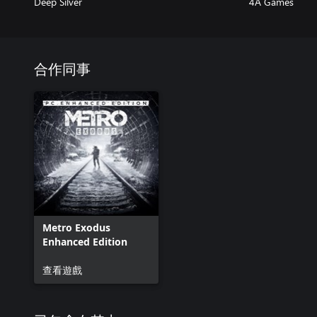
Deep Silver
4A Games
合作同事
Metro Exodus
Enhanced Edition
查看遊戲