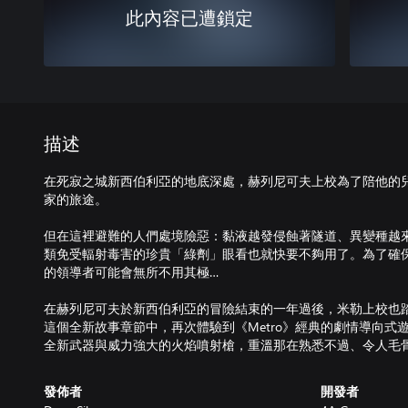
此內容已遭鎖定
描述
在死寂之城新西伯利亞的地底深處，赫列尼可夫上校為了陪他的
家的旅途。
但在這裡避難的人們處境險惡：黏液越發侵蝕著隧道、異變種越
類免受輻射毒害的珍貴「綠劑」眼看也就快要不夠用了。為了確
的領導者可能會無所不用其極…
在赫列尼可夫於新西伯利亞的冒險結束的一年過後，米勒上校也
這個全新故事章節中，再次體驗到《Metro》經典的劇情導向式
發佈者
開發者