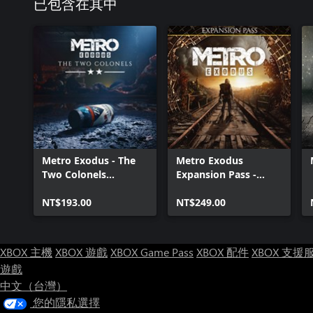
已包含在其中
Metro Exodus - The
Metro Exodus
Two Colonels
Expansion Pass -
Enhanced Edition
Enhanced Edition
NT$193.00
NT$249.00
XBOX 主機
XBOX 遊戲
XBOX Game Pass
XBOX 配件
XBOX 支援
遊戲
中文（台灣）
您的隱私選擇