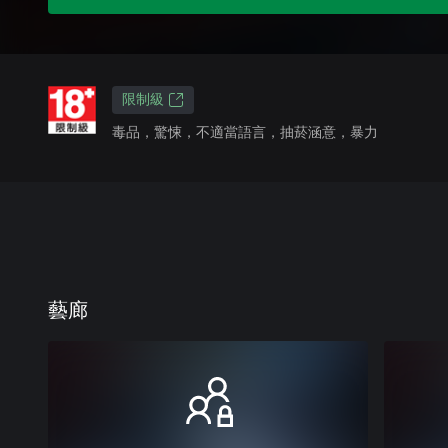
限制級
毒品，驚悚，不適當語言，抽菸涵意，暴力
藝廊