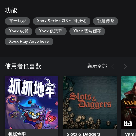
記得在商店把錢花光，若商品不合你意就重新整理吧！
功能
密切留意隨機出現的設施，後者或許能助你一臂之力
單一玩家
Xbox Series X|S 性能强化
智慧傳遞
Xbox 成就
Xbox 俱樂部
Xbox 雲端儲存
Xbox Play Anywhere
顯示全部
使用者也喜歡
抓抓地牢
Slots & Daggers
Vamp