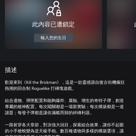
此內容已遭鎖定
輸入您的生日
描述
歡迎來到《Kill the Brickman》，這是一款靈感源自復古街機瘋狂
熱潮的回合制 Roguelike 打磚塊遊戲。
結合遺物、彈匣配置和能夠爆炸、腐蝕、增生的奇特子彈，創造
專屬的槍神配置。每次闖關都是一場新實驗；每次構築都是一道
謎題；每發子彈都是讓你滿載而歸的碎磚利器。
一路射穿各大章節，對決強大頭目，探索組合效果，讓你不起眼
的小手槍蛻變為逆天級手砲。數百種遺物與多樣的構築選項，讓