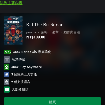
跳到主要內容
Kill The Brickman
poncle
•
策略
•
射擊
•
動作與冒險
NT$109.00
Xbox Series X|S 專屬強化
智慧傳遞
Xbox Play Anywhere
3 個協助工具功能
9 種支援語言
大部分相容
購買