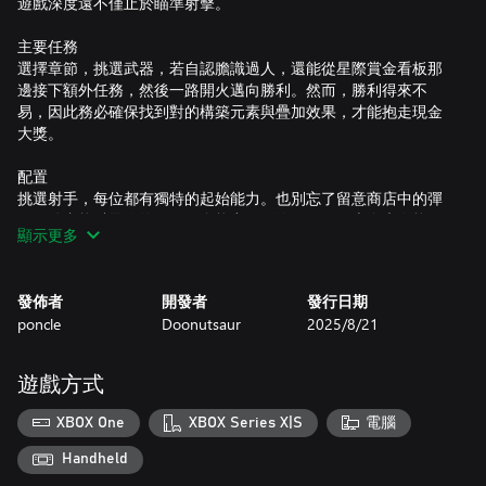
遊戲深度遠不僅止於瞄準射擊。
主要任務
選擇章節，挑選武器，若自認膽識過人，還能從星際賞金看板那
邊接下額外任務，然後一路開火邁向勝利。然而，勝利得來不
易，因此務必確保找到對的構築元素與疊加效果，才能抱走現金
大獎。
配置
挑選射手，每位都有獨特的起始能力。也別忘了留意商店中的彈
匣，後者能賦予你的子彈更多能力——沒錯，子彈本身也有能
顯示更多
力。也就是說，你可以不斷疊加能力的效果。創建裝備配置，用
遺物來增強你的力量——沒錯，遺物當然也有能力。
發佈者
開發者
發行日期
地點
poncle
Doonutsaur
2025/8/21
選擇章節，挑選配槍，若自認膽識過人，還能從星際賞金看板那
邊接下額外任務，然後一路開火邁向勝利。然而，勝利得來不
易，因此務必確保找到對的構築元素與疊加效果，才能抱走現金
遊戲方式
大獎。
XBOX One
XBOX Series X|S
電腦
彈無虛發的重點整理
若自認能扛得住壓力，就接下額外任務吧，勇者將取得豐厚的報
Handheld
酬