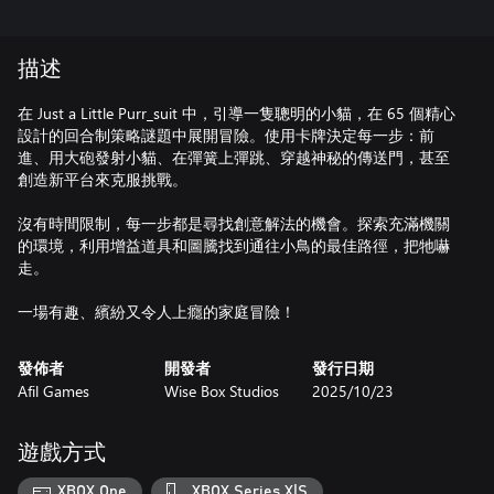
描述
在 Just a Little Purr_suit 中，引導一隻聰明的小貓，在 65 個精心
設計的回合制策略謎題中展開冒險。使用卡牌決定每一步：前
進、用大砲發射小貓、在彈簧上彈跳、穿越神秘的傳送門，甚至
創造新平台來克服挑戰。
沒有時間限制，每一步都是尋找創意解法的機會。探索充滿機關
的環境，利用增益道具和圖騰找到通往小鳥的最佳路徑，把牠嚇
走。
一場有趣、繽紛又令人上癮的家庭冒險！
發佈者
開發者
發行日期
Afil Games
Wise Box Studios
2025/10/23
遊戲方式
XBOX One
XBOX Series X|S