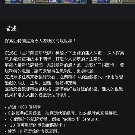
描述
探索亞特蘭提斯令人驚嘆的海底世界！
沉浸在《亞特蘭提斯紙牌》神秘水下王國的迷人深處！ 深入探索
眾多錯綜複雜的水下關卡，打造令人驚嘆的水生景觀。
解鎖大量新紙牌變體，應對最新的超大號、挑戰和二消關卡。 發
現獨特的魚類，讓海景變得生氣勃勃，更加絢麗。
完成眾多任務來收集綠寶石，在四種不同的遊戲模式中使用改變
遊戲的能力：正常、困難、輕鬆和定時。
無論您喜歡哪種遊戲風格，請準備好被舒緩的配樂、迷人的視覺
效果和引人入勝的遊戲玩法所吸引。
- 超過 1000 個關卡！
- 6 款經典紙牌遊戲，如克朗代克紙牌、蜘蛛紙牌或空當接龍。
- 18 個額外的紙牌變體，例如 Pacifico 和 Centuria。
- 120 個可重玩的獎勵麻將關卡！
- 建造 10 座宏偉的海底宮殿。