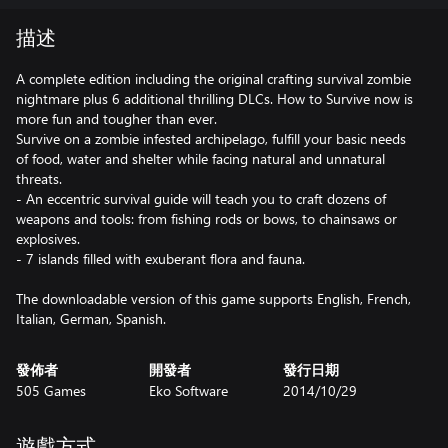
描述
A complete edition including the original crafting survival zombie
nightmare plus 6 additional thrilling DLCs. How to Survive now is
more fun and tougher than ever.
Survive on a zombie infested archipelago, fulfill your basic needs
of food, water and shelter while facing natural and unnatural
threats.
- An eccentric survival guide will teach you to craft dozens of
weapons and tools: from fishing rods or bows, to chainsaws or
explosives.
- 7 islands filled with exuberant flora and fauna.
The downloadable version of this game supports English, French,
Italian, German, Spanish.
發佈者
開發者
發行日期
505 Games
Eko Software
2014/10/29
遊戲方式