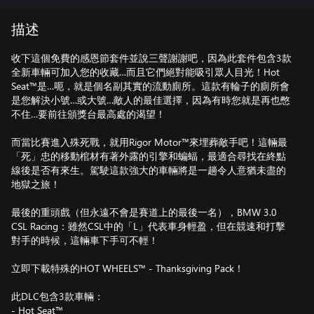
描述
收下這個免費的感恩節套件並說三聲謝謝吧，因為此套件包含3款
全新車輛可加入您的收藏…而且它們絕對能吸引眾人目光！Hot
Seat™是…呃，就是個名副其實的流動廁所。這款有輪子的廁所會
是您解決小號…或大號…敵人的最佳選擇，因為有時您就是再也憋
不住…要前往頒獎台最高處的渴望！
而當比賽進入殊死戰，就用Rigor Motor™來埋葬敵手吧！這輛最
「死」忠的移動棺材有著外露的引擎和蝙蝠，最適合尋找在終點
線後是否有來生。駕駛這款強大的車輛將是一趟令人意猶未盡的
地獄之旅！
最後的重頭戲（但永遠不會是賽道上的最後一名），BMW 3.0
CSL Racing：雖然CSL中的「L」代表車身輕盈，但在競速和打擊
對手的時候，這輛車下手可不輕！
立即下載特殊的HOT WHEELS™ - Thanksgiving Pack！
此DLC包含3款車輛：
- Hot Seat™