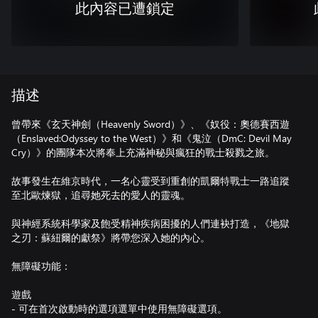
此內容已遭鎖定
描述
曾帶來《玄天神劍（Heavenly Sword）》、《奴役：奧德賽西遊
（Enslaved:Odyssey to the West）》和《鬼泣（DmC: Devil May
Cry）》的團隊本次將奉上充滿神秘與瘋狂的戰士殺戮之旅。
故事發生在維京時代，一名心靈受到重創的凱爾特戰士一路追蹤
至北歐煉獄，追尋她死去的愛人的靈魂。
與神經系統科學家及飽受精神疾病困擾的人們連袂打造，《地獄
之刃：蘇紐爾的獻祭》將帶您深入她的內心。
無障礙功能：
遊戲
- 可在首次啟動時的選項選單中使用無障礙選項。