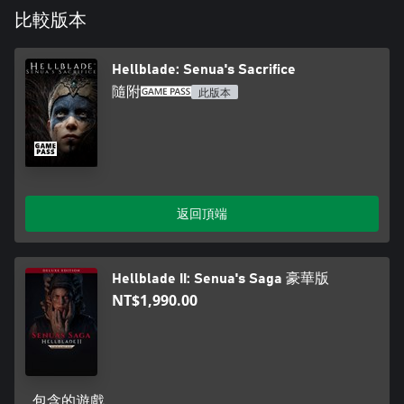
- 控制器震動可設為開或關。
比較版本
- 奔跑調整可設為切換或長按按鍵/按鈕時啟動。
Hellblade: Senua's Sacrifice
請注意，列出的無障礙選項適用於《地獄之刃：蘇紐爾的獻祭》
PC 版遊戲的增強版。
隨附
此版本
返回頂端
Hellblade II: Senua's Saga 豪華版
NT$1,990.00
包含的遊戲