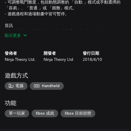
- 可調整戰鬥難度，包括動態調整的 「自動 」模式或手動選擇的
「容易」、「普通 」或 「困難」模式。
- 遊戲過程和過場動畫中皆可暫停。
音訊
- 可為主音量、音樂、音效、語音和選單自訂音量控制。
顯示更多
- 可在立體聲和單聲道模式之間切換音訊輸出。
視覺
發佈者
開發者
發行日期
- 具備色盲模式，並可在包括綠色盲、紅色盲和第三色盲（藍色
Ninja Theory Ltd.
Ninja Theory Ltd
2018/4/10
盲）選項之間調整色盲校正強度。
- 語音內容的字幕可以設為開或關。
字幕文本大小可在「標準」或「大型」之間切換。
遊戲方式
- 字幕文本顏色可以在白色、橘色、綠色或藍色之間切換。
- 字幕背景可在透明或「純色」之間切換。
電腦
Handheld
- 選單背景的文字對比可在「半透明 」或「純色」之間切換。
輸入
功能
- 可調整控制器搖桿和滑鼠軸的輸入靈敏度，並可翻轉鏡頭軸。
- 鍵盤按鍵和控制器按鍵的輸入重新對應（鏡頭控制和選單導航
單一玩家
Xbox 成就
Xbox 目前狀態
鍵除外）。
- 支援全鍵盤，允許完全用鍵盤玩遊戲（方向鍵代替滑鼠/右搖桿
移動）。