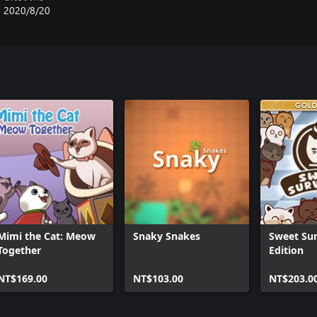
2020/8/20
Mimi the Cat: Meow
Snaky Snakes
Sweet Sur
Together
Edition
NT$169.00
NT$103.00
NT$203.0