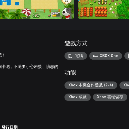
遊戲方式
吧！
電腦
XBOX One
關卡吧，不過要小心岩漿、憤怒的
功能
Xbox 本機合作遊戲 (2-4)
Xb
Xbox 成就
Xbox 雲端儲存
發行日期