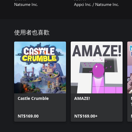
Natsume Inc.
Appci Inc. / Natsume Inc.
使用者也喜歡
Castle Crumble
AMAZE!
NT$169.00
NT$169.00+