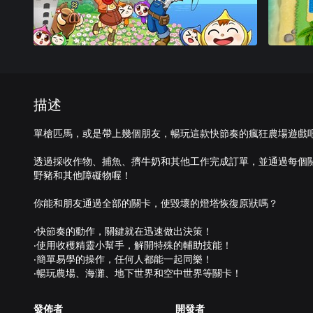
描述
單槍匹馬，或是帶上幾個朋友，暢玩這款快節奏的瘋狂農場遊戲
透過採收作物、捕魚、擠牛奶和其他工作完成訂單，並通過每個
野豬和其他障礙物喔！
你能和朋友通過全部的關卡，使毀壞的燈塔恢復原狀嗎？
‧快節奏的動作，關鍵就在迅速做出決策！
‧使用收穫精靈小幫手，解開特殊的輔助技能！
‧簡單易學的操作，任何人都能一起同樂！
‧暢玩農場、海灘、地下世界和空中世界等關卡！
發佈者
開發者