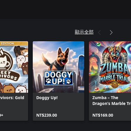
顯示全部
vivors: Gold
Doggy Up!
Zumba – The
Dragon’s Marble Tr
0+
NT$239.00
NT$169.00