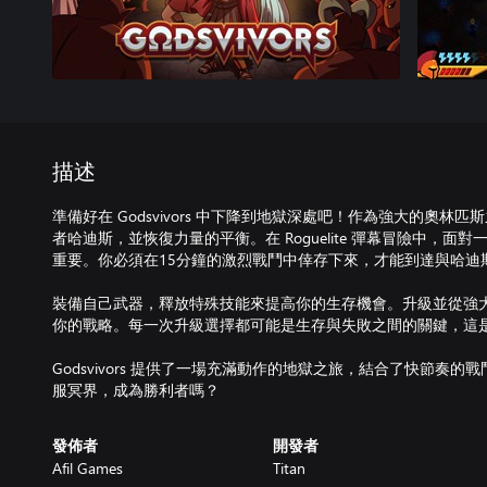
描述
準備好在 Godsvivors 中下降到地獄深處吧！作為強大的奧
者哈迪斯，並恢復力量的平衡。在 Roguelite 彈幕冒險中，
重要。你必須在15分鐘的激烈戰鬥中倖存下來，才能到達與哈迪
裝備自己武器，釋放特殊技能來提高你的生存機會。升級並從強
你的戰略。每一次升級選擇都可能是生存與失敗之間的關鍵，這
Godsvivors 提供了一場充滿動作的地獄之旅，結合了快節奏
服冥界，成為勝利者嗎？
發佈者
開發者
Afil Games
Titan