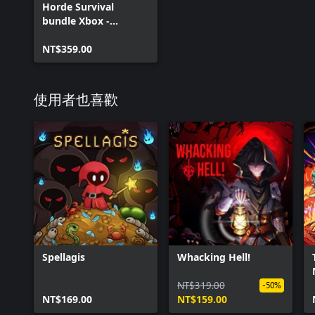
Horde Survival
bundle Xbox -
Andromeda,
Godsvivors and
NT$359.00
Farmer Survivors
使用者也喜歡
Spellagis
Whacking Hell!
NT$319.00
-50%
NT$169.00
NT$159.00