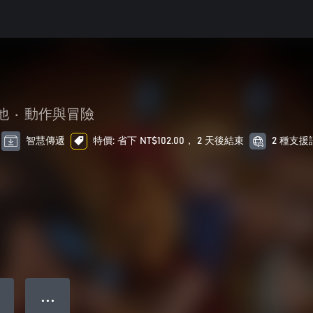
他
•
動作與冒險
智慧傳遞
特價: 省下 NT$102.00， 2 天後結束
2 種支援
● ● ●