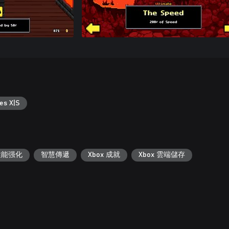
es X|S
S 性能强化
智慧傳遞
Xbox 成就
Xbox 雲端儲存