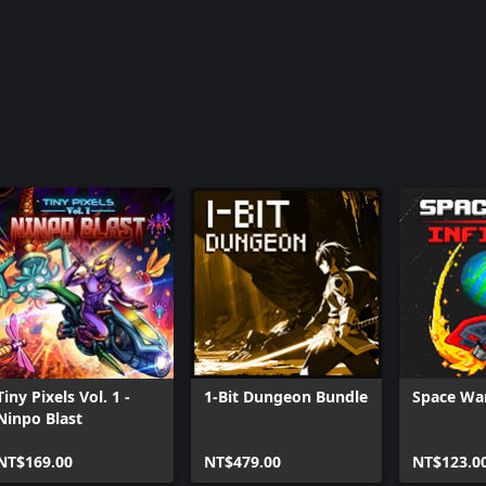
Tiny Pixels Vol. 1 -
1-Bit Dungeon Bundle
Space War
Ninpo Blast
NT$169.00
NT$479.00
NT$123.0