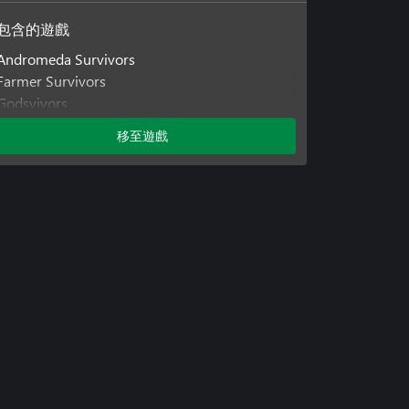
包含的遊戲
Andromeda Survivors
Farmer Survivors
Godsvivors
移至遊戲