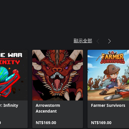
顯示全部
: Infinity
Arrowstorm
Farmer Survivors
Ascendant
0
NT$169.00
NT$169.00