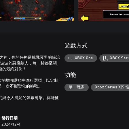
遊戲方式
林匹斯之神，你的任務是挑戰冥界的統治
XBOX One
XBOX Seri
面對一波波的惡魔敵人，每一秒都至關
斯的最終對決！
功能
大的增強選項中進行選擇，以定制
是一次不斷變化的挑戰。
單一玩家
Xbox Series X|
的戰鬥與令人滿足的彈幕射擊。你能征
發行日期
2024/12/4