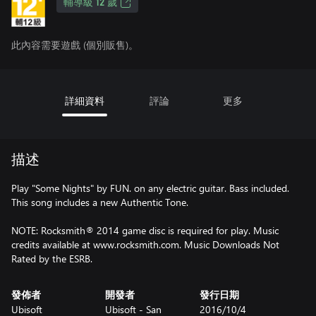
輔導級 12 歲
此內容需要遊戲 (個別販售)。
詳細資料
評論
更多
描述
Play "Some Nights" by FUN. on any electric guitar. Bass included.
This song includes a new Authentic Tone.
NOTE: Rocksmith® 2014 game disc is required for play. Music
credits available at www.rocksmith.com. Music Downloads Not
Rated by the ESRB.
發佈者
開發者
發行日期
Ubisoft
Ubisoft - San
2016/10/4