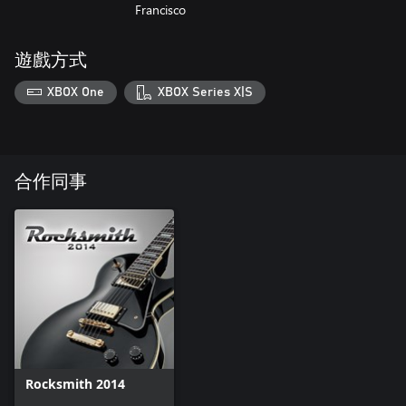
Francisco
遊戲方式
XBOX One
XBOX Series X|S
合作同事
Rocksmith 2014