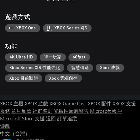
遊戲方式
XBOX One
XBOX Series X|S
功能
4K Ultra HD
單一玩家
60fps+
Xbox Series X|S 性能强化
智慧傳遞
Xbox 成就
Xbox 目前狀態
Xbox 雲端儲存
XBOX 主機
XBOX 遊戲
XBOX Game Pass
XBOX 配件
XBOX 支援
服務
意見反應
社群準則
光敏性癲癇警告
Microsoft 帳戶
Microsoft Store 支援
退回
訂單追蹤
遊戲
中文（台灣）