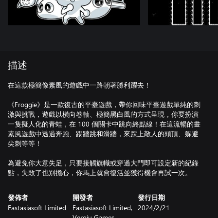
描述
在這款極簡像素風的遊戲中一路朝著勝利躍去！
《Froggie》是一款復古的平臺遊戲，帶你回味平臺遊戲單純的刺
激與挑戰，遊戲以橫向卷軸、極簡黑白風的方式呈現，你要扮演
一隻擬人化的青蛙，在 100 個關卡中跳向終點線！在這流暢的畫
素風遊戲中透過奔跑、踢牆跳和滑牆，來踩上敵人的頭頂、躲避
尖刺等等！
為避免你大意失足，只要接觸旗幟或穿過大門即可設定新的紀錄
點，失敗了也別擔心，你馬上就會復活並獲得機會再試一次。
發佈者
開發者
發行日期
Eastasiasoft Limited
Eastasiasoft Limited,
2024/2/21
Vergiu Games