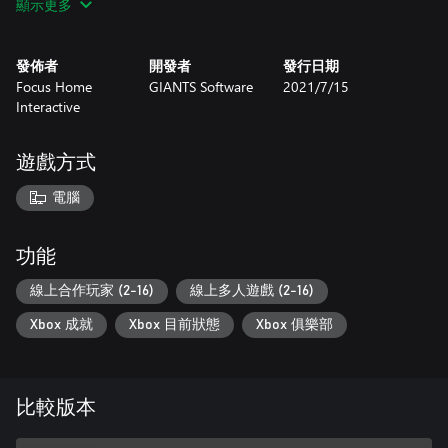
顯示更多
- Bourgault DLC
- Platinum Expansion
- John Deere Cotton DLC
發佈者
開發者
發行日期
- Anderson Group Equipment Pack
Focus Home
GIANTS Software
2021/7/15
- John Deere XUV865M Gator DLC
Interactive
- CLAAS DOMINATOR 108 SL MAXI DLC
- CLAAS TORION 1914 Dev Mule DLC
遊戲方式
電腦
功能
線上合作玩家 (2-16)
線上多人遊戲 (2-16)
Xbox 成就
Xbox 目前狀態
Xbox 俱樂部
比較版本