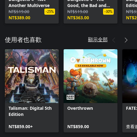
Another Multiverse
Good, the Bad and
Edit
NT$519.00
the Evil
NT$519.00
(Win
NT$3
-25%
-30%
NT$389.00
NT$363.00
NT$2
顯示全部
使用者也喜歡
Talisman: Digital 5th
Overthrown
FATE
Edition
NT$859.00+
NT$859.00
查看