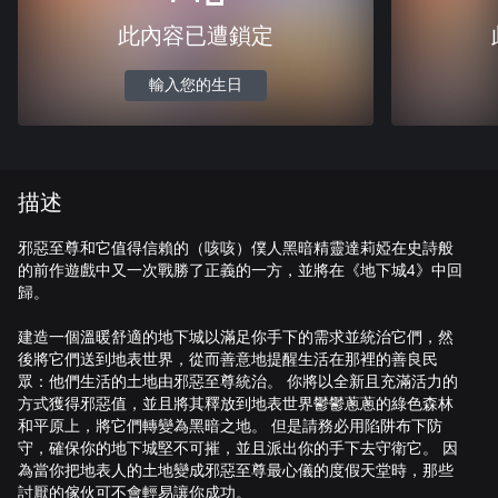
此內容已遭鎖定
輸入您的生日
描述
邪惡至尊和它值得信賴的（咳咳）僕人黑暗精靈達莉婭在史詩般
的前作遊戲中又一次戰勝了正義的一方，並將在《地下城4》中回
歸。
建造一個溫暖舒適的地下城以滿足你手下的需求並統治它們，然
後將它們送到地表世界，從而善意地提醒生活在那裡的善良民
眾：他們生活的土地由邪惡至尊統治。 你將以全新且充滿活力的
方式獲得邪惡值，並且將其釋放到地表世界鬱鬱蔥蔥的綠色森林
和平原上，將它們轉變為黑暗之地。 但是請務必用陷阱布下防
守，確保你的地下城堅不可摧，並且派出你的手下去守衛它。 因
為當你把地表人的土地變成邪惡至尊最心儀的度假天堂時，那些
討厭的傢伙可不會輕易讓你成功。