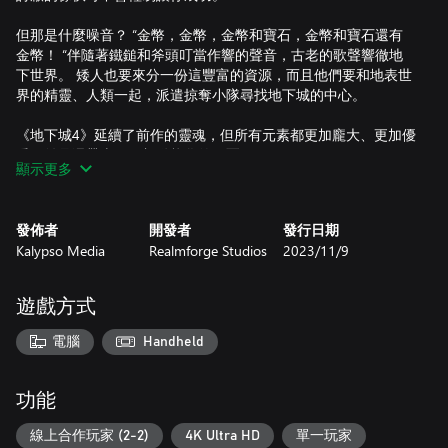
但那是什麼噪音？ “金幣，金幣，金幣和寶石，金幣和寶石還有
金幣！ “伴隨著鐵鎚和斧頭叮當作響的聲音，古老的歌聲響徹地
下世界。 矮人也要來分一份這豐富的資源，而且他們要和地表世
界的精靈、人類一起，派遣掠奪小隊尋找地下城的中心。
《地下城4》延續了前作的靈魂，但所有元素都更加龐大、更加優
秀，並且還帶來了更加動態化的邪惡值。
顯示更多
• 矮人讓一切變得更好：矮人來到這裡建造他們的地下要塞，而
這群頑強的小傢伙（雖然他們不喜歡被這樣稱呼）將與不斷擴張
發佈者
開發者
發行日期
的邪惡爭奪空間和資源。
Kalypso Media
Realmforge Studios
2023/11/9
• 讓地下城再次偉大：地下城的規模是以前的四倍，而且手下的
種類更多了，它們等待著萬能邪惡下達命令去征服地表世界。 現
遊戲方式
在是時候擁有龐大的軍隊和真正龐大的地下城了！
電腦
Handheld
• 收穫的時機成熟了：地表世界比以往任何時候都要龐大。 擊敗
癡迷於和諧的獨角獸等小型頭目獲得邪惡值，並利用它將地表世
界變成令人驚歎的純粹邪惡生物群落。
功能
• 煥然一新：邪惡至尊值得信任的（咳咳）和最忠誠的下屬達莉
線上合作玩家 (2-2)
4K Ultra HD
單一玩家