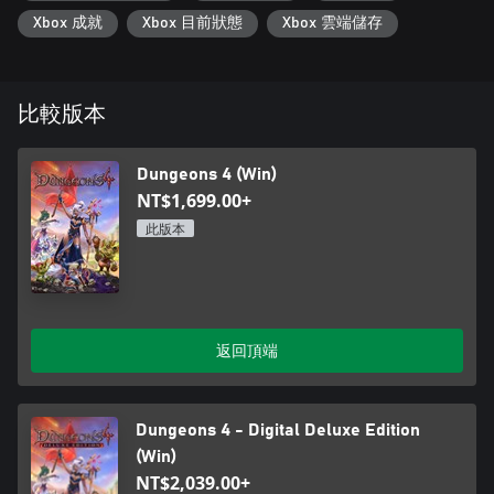
婭，她基於能力的被動技能系統賦予了她令人印象深刻的新力
Xbox 成就
Xbox 目前狀態
Xbox 雲端儲存
量。 邪惡至尊現在可以通過可定製的邪惡之手享受接管世界、統
治手下和抽下屬耳光的樂趣。
• 所到之處一呼百應：部落、亡靈和惡魔等待著邪惡至尊的命
比較版本
令，現在會熱切地聽從邪惡至尊手勢的手下比以往任何時候都要
多，而這次鼻涕精將扮演更加突出的角色。
Dungeons 4 (Win)
• 多種劇情敘述方式：這場漫長的戰役由前作中深受大家喜愛的
NT$1,699.00+
英語旁白講述，同時還有多個小衝突在挑戰你作為邪惡至尊的權
威。
此版本
• 改變世界：將你的邪惡傳播到整個地表世界，將鬱鬱蔥蔥的環
境變成黑暗之地，現在當你將邪惡傳播到許多新的生物群落時，
你會閃耀出更有活力、更加迷人的邪惡光輝。
返回頂端
• 一起工作，一起殺戮：兩名玩家的多人合作模式，可由兩名玩
家共同管理一個地下城。 所有來自小衝突和戰役的地圖都可以在
合作模式下游玩。
Dungeons 4 - Digital Deluxe Edition
(Win)
NT$2,039.00+