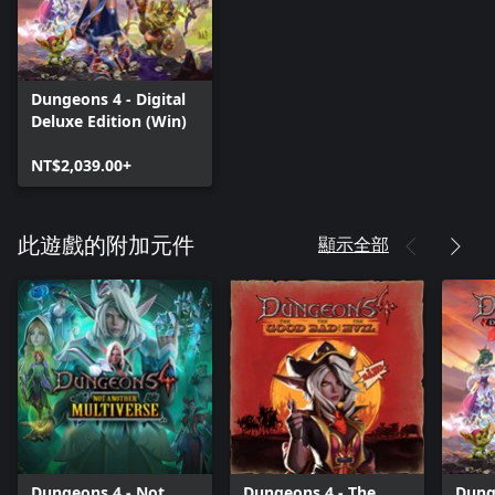
Dungeons 4 - Digital
Deluxe Edition (Win)
NT$2,039.00+
顯示全部
此遊戲的附加元件
Dungeons 4 - Not
Dungeons 4 - The
Dung