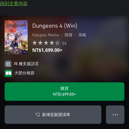
跳到主要內容
Dungeons 4 (Win)
Kalypso Media
•
模擬
•
策略
55
NT$1,699.00+
15 種支援語言
大部分相容
購買
NT$1,699.00+
新增至願望清單
● ● ●