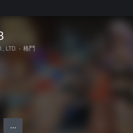
３
, LTD.
•
格鬥
● ● ●