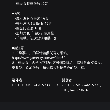
‧季票３特典服裝 綾音
■內容
‧魔女派對☆服裝 16套
‧香汗淋漓！訓練服 16套
‧聖誕比基尼 16套
‧追加角色「瑞秋」使用權
‧「瑞秋」初次登場服裝 5套
■請注意
※「季票３」的詳情請參閱官方網站。
http://www.gamecity.com.tw/doa6/
※「季票３」內含的下載內容可個別購入。請留意重複購入。
※欲使用追加服裝，須先購入對應角色的使用權。
發佈者
開發者
KOEI TECMO GAMES CO., LTD.
KOEI TECMO GAMES CO.,
LTD./Team NINJA