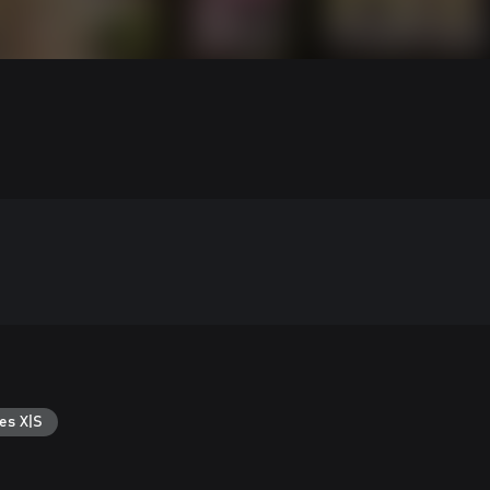
es X|S