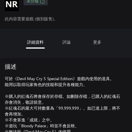
未分級
此內容需要遊戲 (個別販售)。
詳細資料
評論
更多
描述
可於《Devil May Cry 5 Special Edition》遊戲內使用的道具。
能用以取得玩家角色的技能和提升各種能力。
※購入的紅魂石將會保存於存檔。如刪除存檔，已購入的紅魂石
亦會消失，敬請留意。
※紅魂石的最大可持數量為「99,999,999」。如已達上限，將不
會再增加。
※不會算進「成就」之中。
※遊玩「Bloody Palace」時並不會反映。