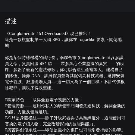
描述
《Conglomerate 451:Overloaded》現已推出！
這是一款棋盤制第一人稱 RPG，讓你在 roguelike 要素下闖蕩地
城。
你是某個特殊機構的執行長，奉聯合市 (Conglomerate city) 參議
員之命，負責回復 451 區——眾多黑心企業盤據的巢穴——的秩
序。多虧了最新的憲法條款，你可以合法生產複製人。建構自己
的隊伍、操弄 DNA、訓練探員並為其配備高科技武器、選擇安裝
電子義肢、派遣現場人員……這一切只為了一個目標：不計代價根
除犯罪，讓秩序得以重建。
獨家特色——取得全新電子義肢的力量！
管理資源——運用你私人的研發部門開發先進科技，解開全新的
功能、力量及發展選項。
不只是身體模組——除了升級武器與防具熟練度外，還能使用可
替換的電子植入物，完全改變探員的技能與能力。
痛苦與創傷系統——即使是最小的傷口也可能引發持續的影響。