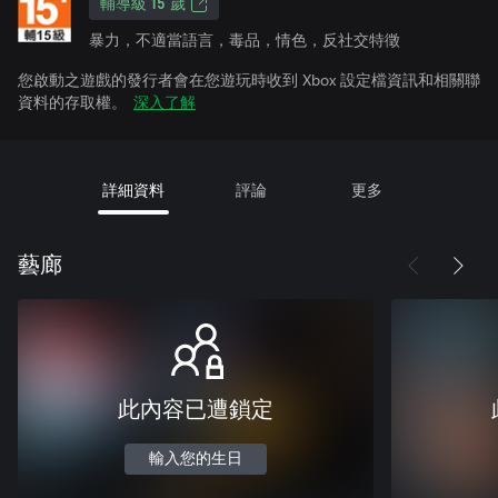
輔導級 15 歲
暴力，不適當語言，毒品，情色，反社交特徵
您啟動之遊戲的發行者會在您遊玩時收到 Xbox 設定檔資訊和相關聯
資料的存取權。
深入了解
詳細資料
評論
更多
藝廊
此內容已遭鎖定
輸入您的生日