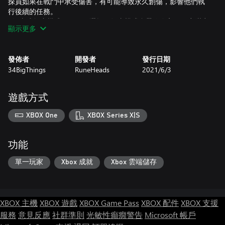
探員如果在戰鬥中承受傷害，有可能導致永久創傷，影響他們執
行後續的任務。
故事或無盡模式——任君選擇。故事模式會帶你進入一個充滿突
顯示更多
發事件的世界，你在其中必須與惡質企業和他們的宣傳機構作
戰。在無盡模式中，遊戲則會為你生成永無止境的內容。
特長與突變——你的探員可以獲得特殊技能（特長）和
發佈者
開發者
發行日期
基因突變。
34BigThings
RuneHeads
2021/6/3
強化與失調——你可以為探員購買強化物，暫時提昇他們的力
量，然而這有使他們陷入心理失調的風險。
程式生成的電子迷宮——在程式生成的未來科技風地城與任務之
遊戲方式
內，體驗你最喜歡的地城冒險。
如果你在遊戲中死去……——探員會永久死亡，所以每個任務都
XBOX One
XBOX Series X|S
可能是
最後一個。請深思熟慮每一步，因為探員一旦在戰鬥中陣亡，就
會永遠消失。
功能
駭入全世界——進入電子空間串場任務，在侵駭競逐中勝出，便
可取得重要情報並藉此形成優勢。
單一玩家
Xbox 成就
Xbox 雲端儲存
收藏品與成就——在地城中尋找收藏品，並且把它們交給收藏
家，以查明背後的故事。
XBOX 主機
XBOX 遊戲
XBOX Game Pass
XBOX 配件
XBOX 支援
服務
意見反應
社群準則
光敏性癲癇警告
Microsoft 帳戶