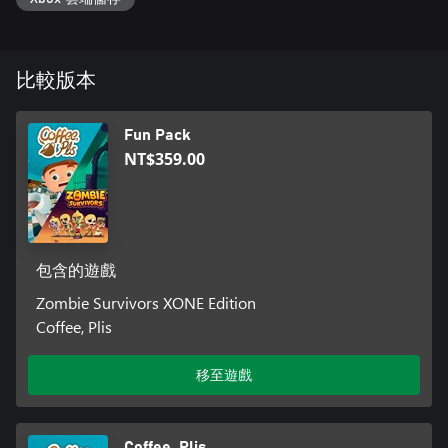
比較版本
Fun Pack
NT$359.00
包含的遊戲
Zombie Survivors XONE Edition
Coffee, Plis
移至遊戲
Coffee, Plis