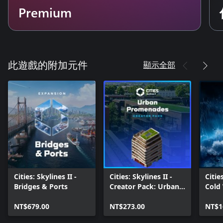
Premium
顯示全部
此遊戲的附加元件
Cities: Skylines II -
Cities: Skylines II -
Cities
Bridges & Ports
Creator Pack: Urban
Cold
Promenades
NT$679.00
NT$273.00
NT$1