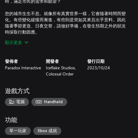
時，滿足市民的需求和願望？
您的城市生生不息。就像所有真實世界一樣，它會隨著時間而變
化。有些變化緩慢而漸進，有些則是突如其來且出乎意料。因此
隨著季節更迭、日夜交替，請做好準備，在發生預期之外的狀況
時採取行動因應。
顯示更多
《Cities: Skylines II》是有史以來最精細逼真的城市建造遊戲，將
推動您的創意和問題解決能力更上層樓。其精緻美麗的高解析度
畫面也將激勵您打造自己的夢想城市。
發佈者
開發者
發行日期
Paradox Interactive
Iceflake Studios,
2023/10/24
某些遊戲功能需有 Paradox 帳號才能使用。您必須年滿 16 歲才
Colossal Order
能建立 Paradox 帳號。詳情請參閱
遊戲方式
電腦
Handheld
功能
單一玩家
Xbox 成就