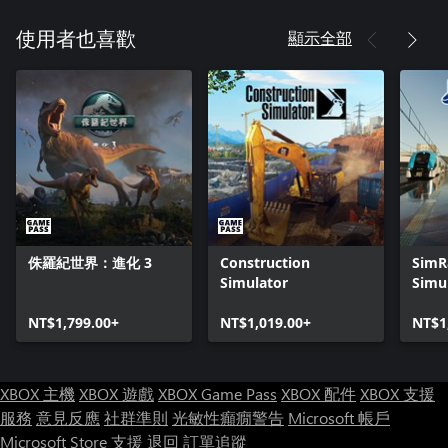
顯示全部
使用者也喜歡
侏羅紀世界：進化 3
Construction
SimRa
Simulator
Simu
NT$1,799.00+
NT$1,019.00+
NT$1
XBOX 主機
XBOX 遊戲
XBOX Game Pass
XBOX 配件
XBOX 支援
服務
意見反應
社群準則
光敏性癲癇警告
Microsoft 帳戶
Microsoft Store 支援
退回
訂單追蹤