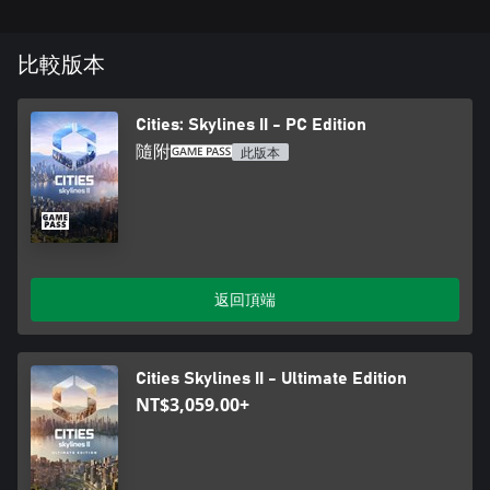
比較版本
Cities: Skylines II - PC Edition
隨附
此版本
返回頂端
Cities Skylines II - Ultimate Edition
NT$3,059.00+