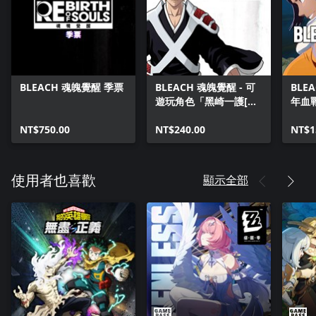
BLEACH 魂魄覺醒 季票
BLEACH 魂魄覺醒 - 可
BLE
遊玩角色「黑崎一護[千
年血
年血戰篇]」
番谷
NT$750.00
NT$240.00
一
NT$1
顯示全部
使用者也喜歡