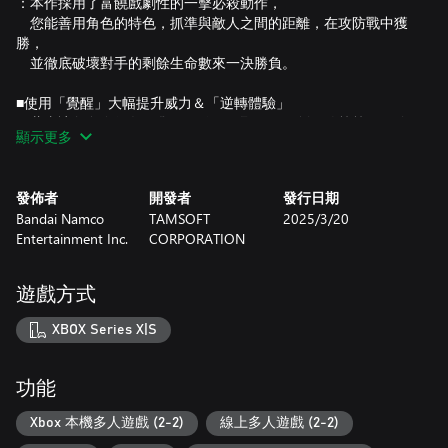
：本作採用了富饒戲劇性的一擊必殺動作，
您能善用角色的特色，抓準與敵人之間的距離，在攻防戰中獲
勝，
並徹底破壞對手的剩餘生命數來一決勝負。
■使用「覺醒」大幅提升威力＆「逆轉體驗」
：藉由讓角色進行各種覺醒（始解、卍解、刀劍解放等等），使
顯示更多
動作進化＆提升一擊的威力。
即使身處命懸一線的危機也能施展必殺一擊扭轉乾坤，在最後
一刻之前都不能鬆懈的逆轉動作！
發佈者
開發者
發行日期
Bandai Namco
TAMSOFT
2025/3/20
■從頭體驗「BLEACH」故事的劇情模式
Entertainment Inc.
CORPORATION
「MAIN STORY」中，您可以從頭體驗「BLEACH」的故事，
內容涵蓋黑崎一護這位少年成為「死神」的「代理死神篇」，
以及描寫與藍染惣右介率領的「破面」展開激戰的「破面篇」。
遊戲方式
另外，也有收錄本作原創的「SECRET STORY」，描寫「MAIN
STORY」中沒有提及的各角色們的故事。
XBOX Series X|S
您可以享受在本篇另一側展開的故事，其中包含造就各角色個性
的過去章節。
功能
Xbox 本機多人遊戲 (2-2)
線上多人遊戲 (2-2)