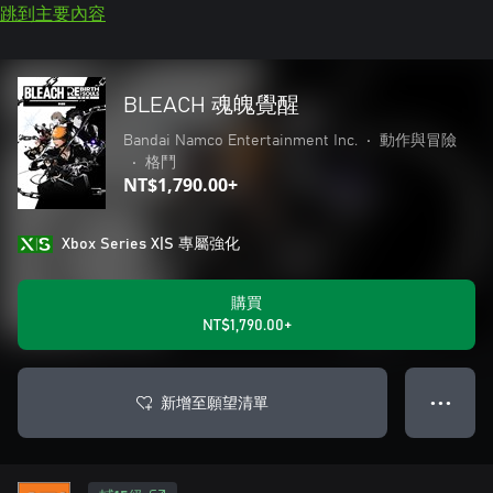
跳到主要內容
BLEACH 魂魄覺醒
Bandai Namco Entertainment Inc.
•
動作與冒險
•
格鬥
NT$1,790.00+
Xbox Series X|S 專屬強化
購買
NT$1,790.00+
新增至願望清單
● ● ●