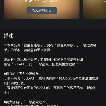
此內容已遭鎖定
輸入您的生日
描述
※本商品為「數位普通版」。另有「數位豪華版」、「數位終極
版」的版本，請留意勿重複購買。
讓所有可遊玩角色覺醒，並在極限狀況下展開逆轉對決，
體驗「BLEACH」的「一擊必殺」的戲劇性對戰動作！
■獨特的「刀劍交鋒動作」
：使用深具「BLEACH」風格的特殊斬魄刀以及斬拳走鬼展開酷炫
無比的攻防戰。
還能運用角色固有的強化動作，瓦解對手的戰鬥風格，斬倒對
手！
■魄力滿點的「一擊必殺動作」