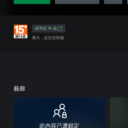
輔導級 15 歲
暴力，反社交特徵
藝廊
此內容已遭鎖定