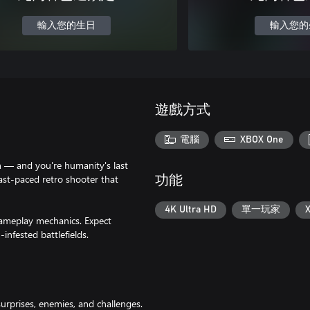
輸入您的生日
輸入您的
遊戲方式
電腦
XBOX One
th — and you're humanity's last
fast-paced retro shooter that
功能
4K Ultra HD
單一玩家
ameplay mechanics. Expect
-infested battlefields.
urprises, enemies, and challenges.