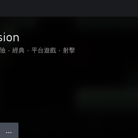
sion
險
•
經典
•
平台遊戲
•
射擊
● ● ●