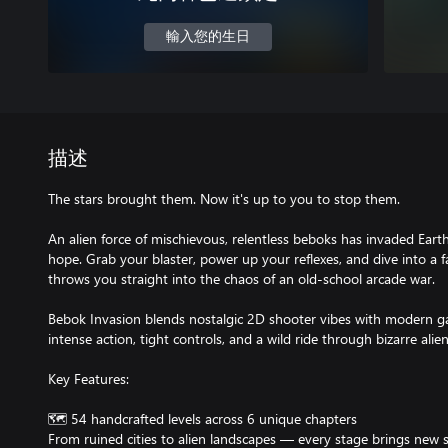
輸入您的生日
描述
The stars brought them. Now it's up to you to stop them.
An alien force of mischievous, relentless beboks has invaded Ear
hope. Grab your blaster, power up your reflexes, and dive into a 
throws you straight into the chaos of an old-school arcade war.
Bebok Invasion blends nostalgic 2D shooter vibes with modern g
intense action, tight controls, and a wild ride through bizarre alien
Key Features:
🗺️ 54 handcrafted levels across 6 unique chapters
From ruined cities to alien landscapes — every stage brings new s