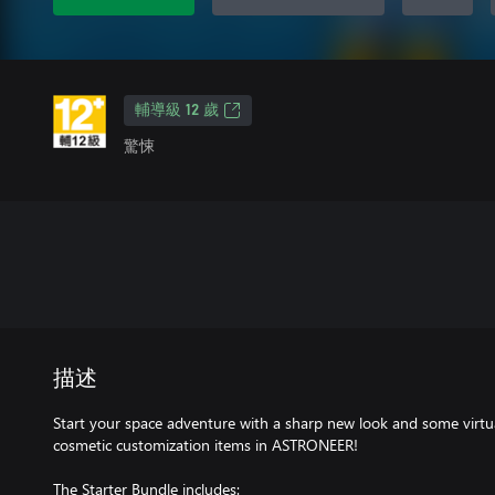
輔導級 12 歲
驚悚
描述
Start your space adventure with a sharp new look and some virtua
cosmetic customization items in ASTRONEER!
The Starter Bundle includes: