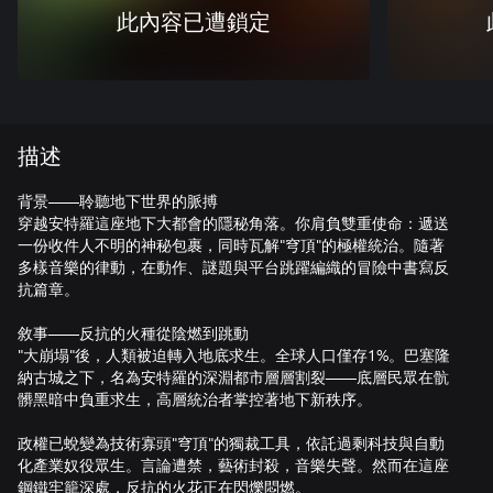
此內容已遭鎖定
描述
背景——聆聽地下世界的脈搏
穿越安特羅這座地下大都會的隱秘角落。你肩負雙重使命：遞送
一份收件人不明的神秘包裹，同時瓦解"穹頂"的極權統治。隨著
多樣音樂的律動，在動作、謎題與平台跳躍編織的冒險中書寫反
抗篇章。
敘事——反抗的火種從陰燃到跳動
"大崩塌"後，人類被迫轉入地底求生。全球人口僅存1%。巴塞隆
納古城之下，名為安特羅的深淵都市層層割裂——底層民眾在骯
髒黑暗中負重求生，高層統治者掌控著地下新秩序。
政權已蛻變為技術寡頭"穹頂"的獨裁工具，依託過剩科技與自動
化產業奴役眾生。言論遭禁，藝術封殺，音樂失聲。然而在這座
鋼鐵牢籠深處，反抗的火花正在閃爍悶燃。