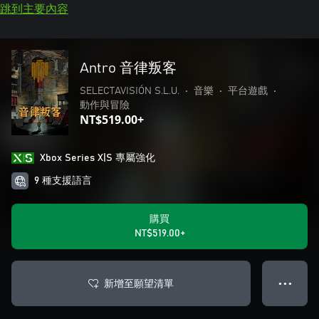
跳到主要內容
Antro 音律叛客
SELECTAVISIÓN S.L.U.
•
音樂
•
平台遊戲
•
動作與冒險
NT$519.00+
Xbox Series X|S 專屬強化
9 種支援語言
購買
NT$519.00+
新增至願望清單
● ● ●