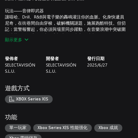
玩法——音律即武器
讓嘻哈、Drill、R&B與電子樂的轟鳴灌注你的血脈。化身快遞員
尼奇，在街巷間自由穿梭，破解機關謎題，施展跑酷特技。但切
記：當警報響起，你必須與場景同步躍動，在音樂浪潮中突破圍
追堵截——那些陰影中，窺視者的目光永不消逝。
顯示更多
跟上節拍！每個關卡的配樂不僅是情緒催化劑，更是敘事的隱形
線索。音軌翻轉間，秘密會在音符中浮現。
發佈者
開發者
發行日期
SELECTAVISIÓN
SELECTAVISIÓN
2025/6/27
隱秘——派送改變歷史的包裹
S.L.U.
S.L.U.
作為安特羅萬千底層的一員，尼奇曾是普通又虛無的獨行者。原
本尋常的送貨任務，因收件人身份成謎而掀起波瀾。隨著你深入
地下都市層層褶皺，"穹頂"的目光逐漸聚焦於你。也許加入“不諧
遊戲方式
眾”僅僅是不得不，掀翻“穹頂”卻是不能不……
XBOX Series X|S
準備好面對這個異化世界的吞噬吧。改革安特羅的金鑰，此刻正
緊握在你的手中。
功能
單一玩家
Xbox Series X|S 性能强化
Xbox 成就