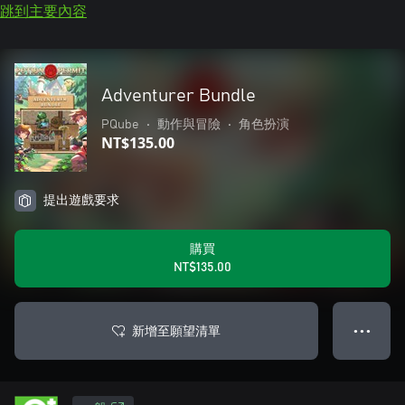
跳到主要內容
Adventurer Bundle
PQube
•
動作與冒險
•
角色扮演
NT$135.00
提出遊戲要求
購買
NT$135.00
新增至願望清單
● ● ●