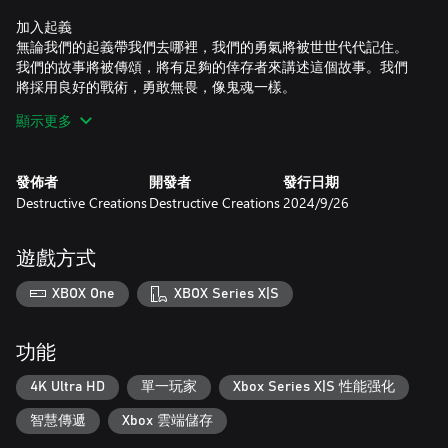
加入起義
無論我們的起義帶我們去哪裡，我們的勇氣將被世世代代記住。
我們的故事將被傳頌，將有足夠的倖存者來講述這個故事。我們
將採用良好的戰術，勇敢無畏，像鬼魂一樣。
顯示更多
使用暴力
我們知道如何戰鬥。我們更喜歡隱秘行動，最大限度地提高我們
的機會，最小化我們的損失。但如果這種方法失敗了，我們將用
發佈者
開發者
發行日期
槍火衝鋒。
Destructive Creations
Destructive Creations
2024/9/26
利用環境
我們對華沙了如指掌。我們將利用它來作為我們的優勢。德國人
遊戲方式
可能已經摧毀了城市的大部分，但現在這將回到他們身上！
XBOX One
XBOX Series X|S
召集你的盟友
我們人數較少，但動機和保持我們團結的聯繫更加強大。良好的
合作是我們的一大優勢。我們每個人都有不同的背景、個性和技
功能
能，但我們可以很好地一起戰鬥。有一個好朋友與你並肩作戰並
支持你，不僅更有趣，而且也是一個巨大的優勢。
4K Ultra HD
單一玩家
Xbox Series X|S 性能强化
智慧傳遞
Xbox 雲端儲存