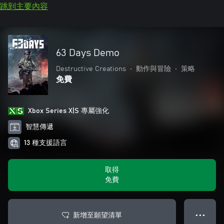
跳到主要內容
63 Days Demo
Destructive Creations
•
動作與冒險
•
策略
免費
Xbox Series X|S 專屬強化
智慧傳遞
13 種支援語言
取得
免費
新增至願望清單
● ● ●