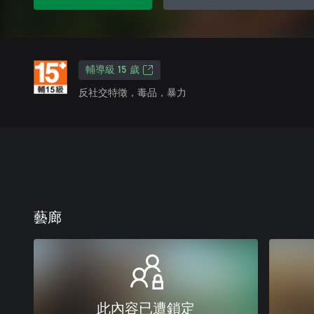
輔導級 15 歲
反社交特徵，毒品，暴力
藝廊
此內容已遭鎖定