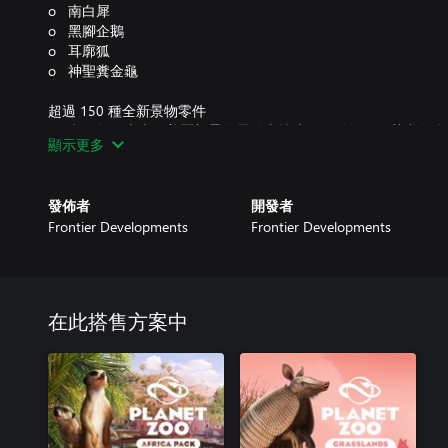
o 南白犀
o 黑腳企鵝
o 耳廓狐
o 神聖糞金龜
超過 150 種全新景物零件
o 利用數量龐大的美麗新景物零件來擴建你的動物園，其中包
顯示更多
品還有定製道路。擺設引人注目的動物雕像與令人驚嘆的畫作、
曳的高大棕櫚樹為遊客提供乘涼處。
發佈者
開發者
打造蝴蝶展示區
Frontier Developments
Frontier Developments
o 用一系列美麗無比的蝴蝶讓你的動物園更加繽紛，歡迎以下
雀蛺蝶、大藍閃蝶、帝王斑蝶以及黃鳳蝶。在這些嬌客翩翩飛舞
園之星》首批飛行昆蟲的知識。另外，你也可以打造新的半開放
物種展示區作為全部五種蝴蝶的共同居所。
在此搭售方案中
2 個充滿挑戰性的新關卡
o 在全新的劇情關卡中前往阿根廷的原始草原。教導富有的社交
動物，並將住在她廣闊宅邸內的各種動物遷移到更適宜的環境。
o 體驗綠洲市集的僻靜驚奇。在這個挑戰中，你要在有限的空
珠轉變成一個人人都想來的旅遊景點。這座動物園裡的發電機時
研發太陽能與風力等永續選項，並讓這個地點煥然一新。