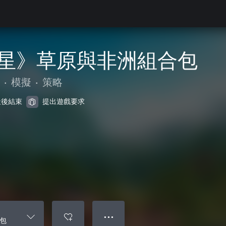
星》草原與非洲組合包
•
模擬
•
策略
 天後結束
提出遊戲要求
● ● ●
包