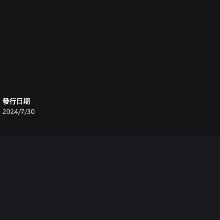
含生氣蓬勃的植被、亮眼吸睛的裝飾
自訂繽紛多彩的磁磚，並用隨風搖
發行日期
2024/7/30
五個亮眼物種的加入：黃菲粉蝶、孔
的同時，教導遊客有關這些《動物
式蝴蝶展示區，將遊戲中唯一的多
名流蒂芬妮·薩默斯如何正確照顧
間內施展身手，將這個隱密的沙漠明
常出問題，你得試著做好熱管理、