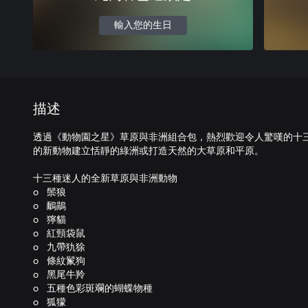
輸入您的生日
描述
透過《動物園之星》草原與非洲組合包，熱烈歡迎令人驚嘆的十
的新動物建立恬靜的綠洲或打造天然的大草原和平原。
十三種迷人的全新草原與非洲動物
o 鬃狼
o 鴯鶓
o 獰貓
o 紅頸袋鼠
o 九帶犰狳
o 條紋鬣狗
o 黑尾牛羚
o 五種色彩斑斕的蝴蝶物種
o 狐獴