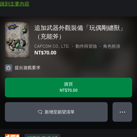
跳到主要內容
追加武器外觀裝備「玩偶剛纏獸」
（充能斧）
CAPCOM CO., LTD.
•
動作與冒險
•
角色扮演
NT$70.00
提出遊戲要求
購買
NT$70.00
新增至願望清單
● ● ●