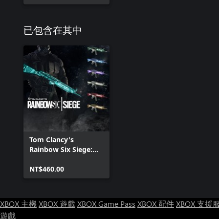
已包含在其中
Tom Clancy's
Rainbow Six Siege:
GEMSTONES BUNDLE
NT$460.00
XBOX 主機
XBOX 遊戲
XBOX Game Pass
XBOX 配件
XBOX 支援
遊戲