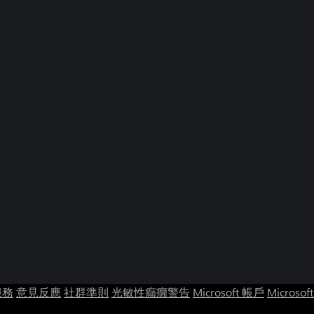
服務
意見反應
社群準則
光敏性癲癇警告
Microsoft 帳戶
Microsof