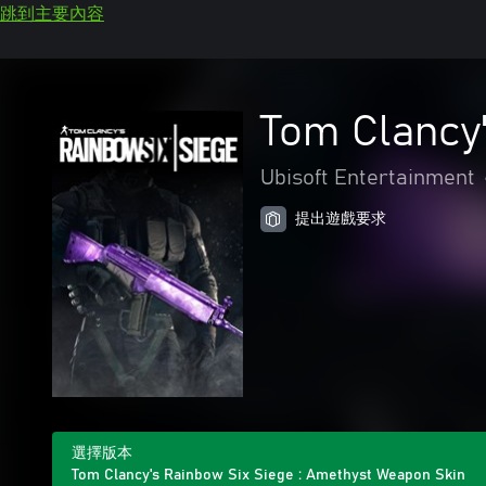
跳到主要內容
Tom Clancy
Ubisoft Entertainment
提出遊戲要求
選擇版本
Tom Clancy's Rainbow Six Siege : Amethyst Weapon Skin