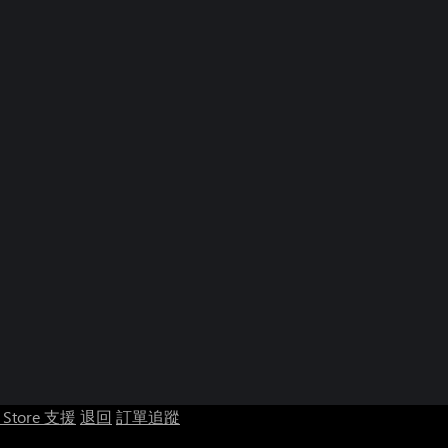
t Store 支援
退回
訂單追蹤