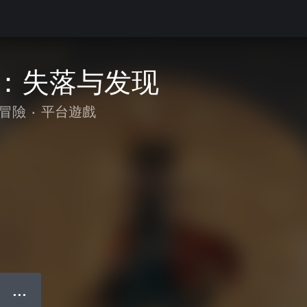
：失落与发现
冒險
•
平台遊戲
● ● ●