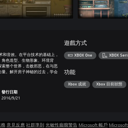
遊戲方式
美术和音效。在平台技术的基础上，
XBOX One
XBOX Seri
。角色造型、生物形象、环境背
探索整个世界，击败邪恶，在与恶
力量。解开房子神秘的过去，学会
功能
Xbox 成就
Xbox 目前狀態
發行日期
2016/9/21
服務
意見反應
社群準則
光敏性癲癇警告
Microsoft 帳戶
Microsof