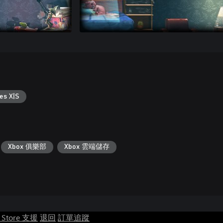
es X|S
Xbox 俱樂部
Xbox 雲端儲存
t Store 支援
退回
訂單追蹤