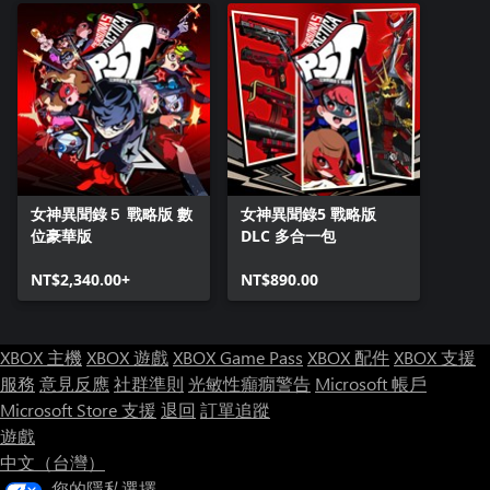
女神異聞錄５ 戰略版 數
女神異聞錄5 戰略版
位豪華版
DLC 多合一包
NT$2,340.00+
NT$890.00
XBOX 主機
XBOX 遊戲
XBOX Game Pass
XBOX 配件
XBOX 支援
服務
意見反應
社群準則
光敏性癲癇警告
Microsoft 帳戶
Microsoft Store 支援
退回
訂單追蹤
遊戲
中文（台灣）
您的隱私選擇