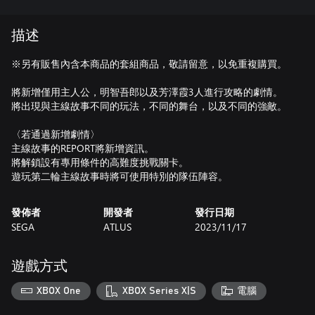
描述
※另有販售內含本商品的套組商品，敬請留意，以免重複購買。
將新增僅用主人公，明智吾郎以及芳澤霞3人進行攻略的劇情。
將出現與主線故事不同的玩法，不同的舞台，以及不同的強敵。
〈若通過新增劇情〉
主線故事的REPORT將新增資訊。
將解鎖設有專用條件的高難度挑戰關卡。
遊玩第二輪主線故事時將可使用特別的隊伍陣容。
發佈者
開發者
發行日期
SEGA
ATLUS
2023/11/17
遊戲方式
XBOX One
XBOX Series X|S
電腦