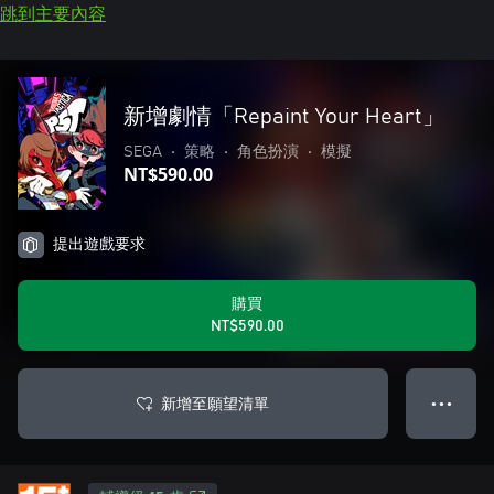
跳到主要內容
新增劇情「Repaint Your Heart」
SEGA
•
策略
•
角色扮演
•
模擬
NT$590.00
提出遊戲要求
購買
NT$590.00
新增至願望清單
● ● ●