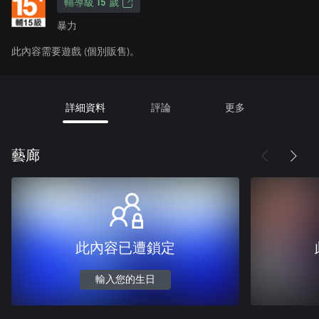
輔導級 15 歲
暴力
此內容需要遊戲 (個別販售)。
詳細資料
評論
更多
藝廊
此內容已遭鎖定
輸入您的生日