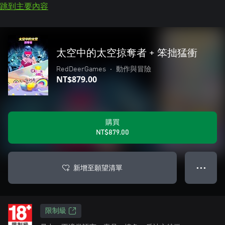
跳到主要內容
太空中的太空掠奪者 + 笨拙猛衝
RedDeerGames
•
動作與冒險
NT$879.00
購買
NT$879.00
新增至願望清單
● ● ●
限制級