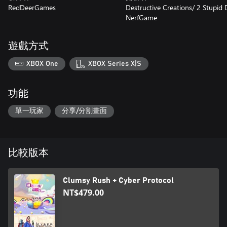
RedDeerGames
Destructive Creations/ 2 Stupid 
選擇一個控件，23 個種族修改之一，最重要的是，為您的冠軍選擇最
NerfGame
每條軌道都是獨一無二的
戰略性定位的羊群、扭曲的漩渦或帶有龍捲風能量的微型風車——這
遊戲方式
你的比賽變得一團糟。 每個曲目都是從 47 個獨特片段的池中隨機生
XBOX One
XBOX Series X|S
每個人都可以玩
友好的圖形和簡單的規則使 Clumsy Rush 成為每個人都可以玩得
嗎？ 帶孩子玩？ 或者只是放鬆一下？
功能
不要等待 - 抓住遊戲手柄並運行！
單一玩家
分享/分割畫面
比較版本
Clumsy Rush + Cyber Protocol
NT$479.00