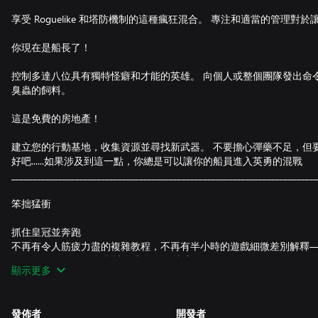
享受 Roguelike 和塔防機制的這種瘋狂混合。 專注和適當的管理
你現在是船長了！
控制多達八位具有獨特怪癖和才能的英雄。 向個人或整個團隊發出命
臭蟲的飼料。
這是免費的房地產！
建立您的行動基地，收集資源並尋找新武器。 不要擔心彈藥不足，但
好吧......如果涉及到這一點，你總是可以讓你的船員進入英勇的混戰
________________________________________________________________________
笨拙猛衝
抓住皇冠並奔跑
不再有令人筋疲力盡的複雜教程，不再有半小時的遊戲細微差別解釋—
開始玩了。 簡單的規則讓您立即開始比賽。
顯示更多
你負責
您是否更喜歡使用更簡單的控件來使比賽更具活力？ 或者也許變大並分
發佈者
開發者
所有的玩家都變成冰塊或者扔一個假皇冠？ 你想玩相撲還是聖誕老人