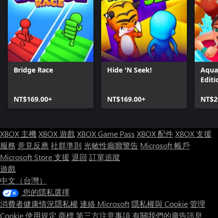
Bridge Race
Hide 'N Seek!
Aqua
Editi
NT$169.00+
NT$169.00+
NT$2
XBOX 主機
XBOX 遊戲
XBOX Game Pass
XBOX 配件
XBOX 支援
服務
意見反應
社群準則
光敏性癲癇警告
Microsoft 帳戶
Microsoft Store 支援
退回
訂單追蹤
遊戲
中文（台灣）
您的隱私選擇
消費者健康情況隱私權
連絡 Microsoft
隱私權與 Cookie
管理
Cookie
使用規定
商標
第三方注意事項
有關我們的廣告訊息