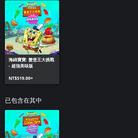
海綿寶寶: 蟹堡王大挑戰
- 超強美味版
NT$519.00+
已包含在其中