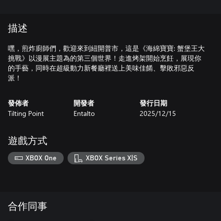
描述
嘿，煎炸廚師們，歡迎來到紐開普市，這是《海綿寶寶: 蟹堡王大
挑戰》以漫展主題為的第三個世界！走進烤架開始烹飪，展現你
的手藝，同時在超級動力新餐廳裡送上美味佳餚、擊敗邪惡反
派！
發佈者
開發者
發行日期
Tilting Point
Entalto
2025/12/15
遊戲方式
XBOX One
XBOX Series X|S
合作同事