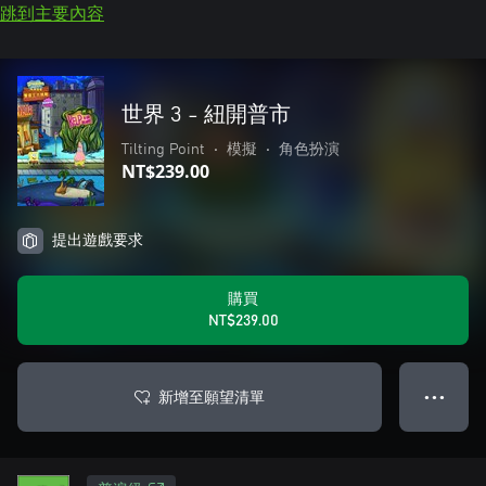
跳到主要內容
世界 3 - 紐開普市
Tilting Point
•
模擬
•
角色扮演
NT$239.00
提出遊戲要求
購買
NT$239.00
新增至願望清單
● ● ●