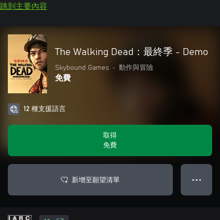
跳到主要內容
The Walking Dead：最終季 - Demo
Skybound Games
•
動作與冒險
免費
12 種支援語言
取得
免費
新增至願望清單
● ● ●