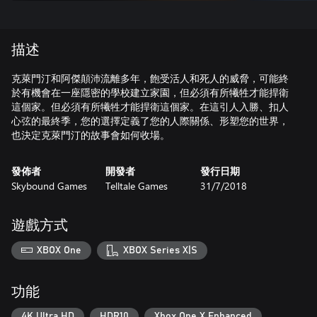
描述
克萊門汀和阿傑顛沛流離多年，飽受活人和死人的威脅，可能終
於有機會在一座隱密的學校建立家園，但必須有所犧牲才能捍衛
這個家。但必須有所犧牲才能捍衛這個家。在這引人入勝、扣人
心弦的最終季，您的選擇定義了您的人際關係、形塑您的世界，
也決定克萊門汀的故事會如何收場。
發佈者
開發者
發行日期
Skybound Games
Telltale Games
31/7/2018
遊戲方式
XBOX One
XBOX Series X|S
功能
4K Ultra HD
HDR10
Xbox One X Enhanced